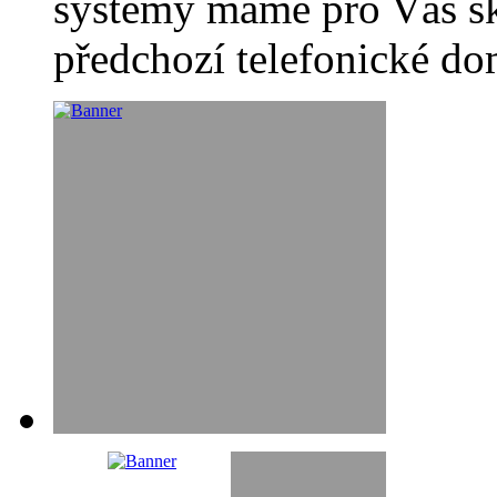
systémy máme pro Vás sk
předchozí telefonické d