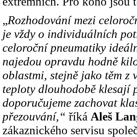
extrémních. Pro koho jsou 
„
Rozhodování mezi celoroč
je vždy o individuálních po
celoroční pneumatiky ideáln
najedou opravdu hodně kilo
oblastmi, stejně jako těm z
teploty dlouhodobě klesají
doporučujeme zachovat kla
přezouvání,“
říká
Aleš Lan
zákaznického servisu společ