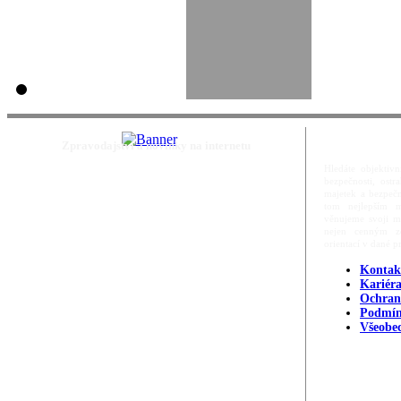
Zpravodajství a novinky na internetu
Hledáte objektivn
bezpečnosti, ost
majetek a bezpečn
tom nejlepším m
věnujeme svoji m
nejen cenným zd
orientací v dané p
Kontak
Kariér
Ochran
Podmín
Všeobe