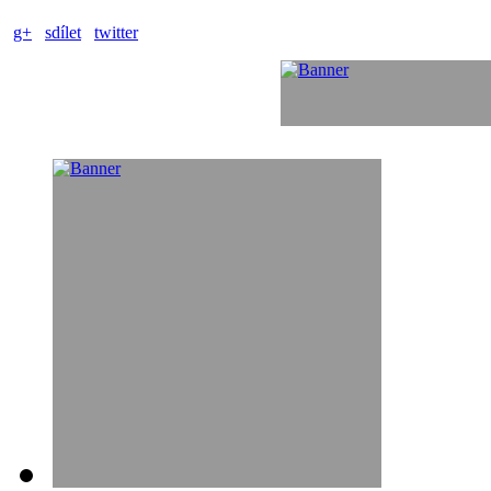
g+
sdílet
twitter