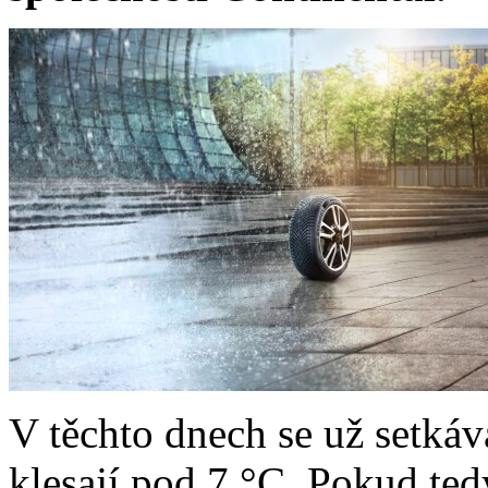
V těchto dnech se už setkáv
klesají pod 7 °C. Pokud tedy