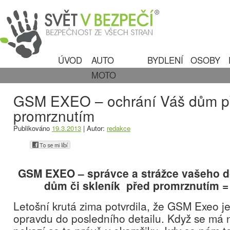
ÚVOD
AUTO
BYDLENÍ
OSOBY
MOTO
GSM EXEO – ochrání Váš dům p
promrznutím
Publikováno
19.3.2013
|
Autor:
redakce
GSM EXEO – správce a strážce vašeho 
dům či skleník před promrznutím =
Letošní krutá zima potvrdila, že GSM Exeo j
opravdu do posledního detailu. Když se má 