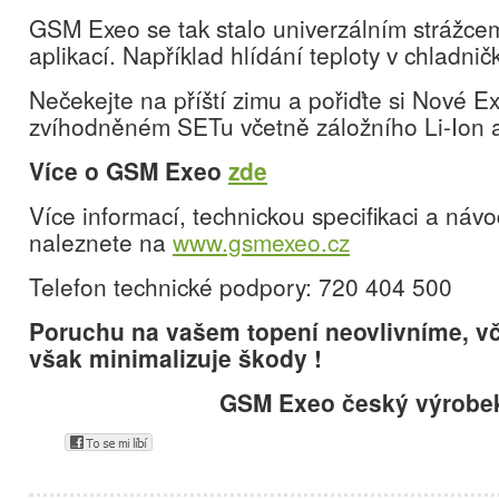
GSM Exeo se tak stalo univerzálním strážcem
aplikací. Například hlídání teploty v chladnič
Nečekejte na příští zimu a pořiďte si Nové Ex
zvíhodněném SETu včetně záložního Li-Ion 
Více o GSM Exeo
zde
Více informací, technickou specifikaci a náv
naleznete na
www.gsmexeo.cz
Telefon technické podpory: 720 404 500
Poruchu na vašem topení neovlivníme, v
však minimalizuje škody !
GSM Exeo český výrobe