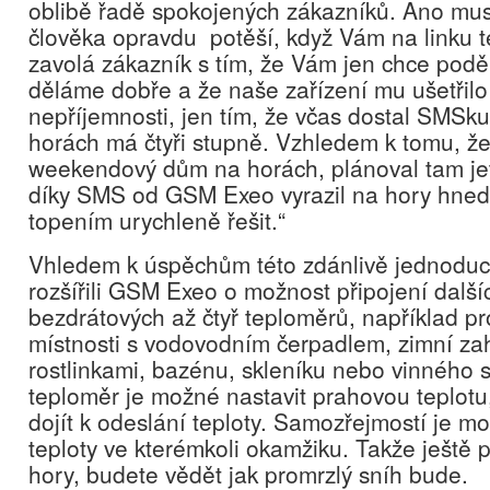
oblibě řadě spokojených zákazníků. Ano musí
člověka opravdu potěší, když Vám na linku 
zavolá zákazník s tím, že Vám jen chce podě
děláme dobře a že naše zařízení mu ušetřil
nepříjemnosti, jen tím, že včas dostal SMSk
horách má čtyři stupně. Vzhledem k tomu, že
weekendový dům na horách, plánoval tam je
díky SMS od GSM Exeo vyrazil na hory hned
topením urychleně řešit.“
Vhledem k úspěchům této zdánlivě jednoduc
rozšířili GSM Exeo o možnost připojení dalš
bezdrátových až čtyř teploměrů, například pro
místnosti s vodovodním čerpadlem, zimní za
rostlinkami, bazénu, skleníku nebo vinného 
teploměr je možné nastavit prahovou teplotu
dojít k odeslání teploty. Samozřejmostí je m
teploty ve kterémkoli okamžiku. Takže ještě 
hory, budete vědět jak promrzlý sníh bude.