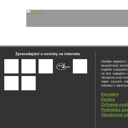
Zpravodajství a novinky na internetu
Hledáte objektivní
bezpečnosti, ostra
majetek a bezpečno
na tom nejlepším m
věnujeme svoji ma
nejen cenným zdro
orientací v dané pr
Kontakty
Kariéra
Ochrana osob
Podmínky pou
Všeobecné o