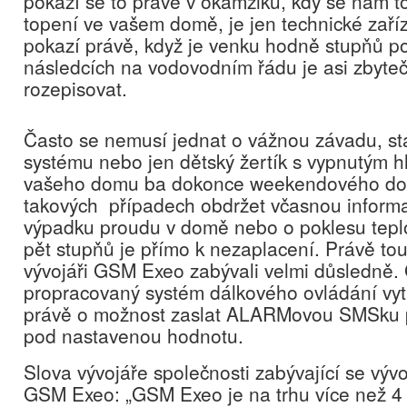
pokazí se to právě v okamžiku, kdy se nám t
topení ve vašem domě, je jen technické zaříz
pokazí právě, když je venku hodně stupňů p
následcích na vodovodním řádu je asi zbyte
rozepisovat.
Často se nemusí jednat o vážnou závadu, sta
systému nebo jen dětský žertík s vypnutým h
vašeho domu ba dokonce weekendového do
takových případech obdržet včasnou informa
výpadku proudu v domě nebo o poklesu teplo
pět stupňů je přímo k nezaplacení. Právě to
vývojáři GSM Exeo zabývali velmi důsledně.
propracovaný systém dálkového ovládání vy
právě o možnost zaslat ALARMovou SMSku př
pod nastavenou hodnotu.
Slova vývojáře společnosti zabývající se vý
GSM Exeo: „GSM Exeo je na trhu více než 4 r