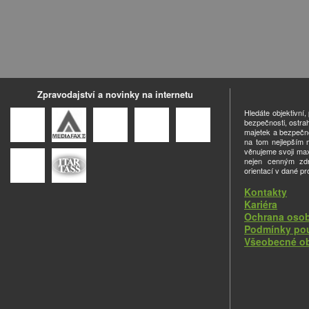
Zpravodajství a novinky na internetu
Hledáte objektivní
bezpečnosti, ostra
majetek a bezpečno
na tom nejlepším m
věnujeme svoji ma
nejen cenným zdro
orientací v dané pr
Kontakty
Kariéra
Ochrana osob
Podmínky pou
Všeobecné o