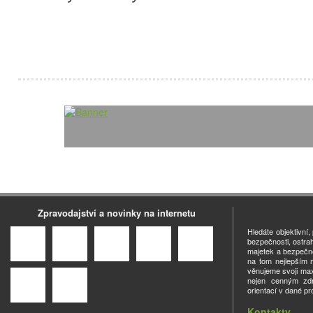
Zpravodajství a novinky na internetu
Hledáte objektivní
bezpečnosti, ostra
majetek a bezpečno
na tom nejlepším m
věnujeme svoji ma
nejen cenným zdro
orientací v dané pr
Kontakty