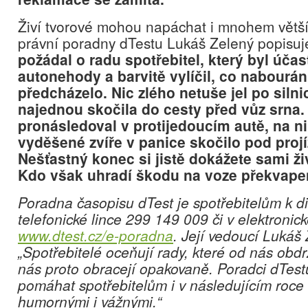
Živí tvorové mohou napáchat i mnohem větší
právní poradny dTestu Lukáš Zelený popisuj
požádal o radu spotřebitel, který byl úča
autonehody a barvitě vylíčil, co nabourá
předcházelo. Nic zlého netuše jel po silni
najednou skočila do cesty před vůz srna. 
pronásledoval v protijedoucím autě, na ni t
vyděšené zvíře v panice skočilo pod projí
Nešťastný konec si jistě dokážete sami ži
Kdo však uhradí škodu na voze překvape
Poradna časopisu dTest je spotřebitelům k di
telefonické lince 299 149 009 či v elektroni
www.dtest.cz/e-poradna
. Její vedoucí Lukáš 
„Spotřebitelé oceňují rady, které od nás obd
nás proto obracejí opakovaně. Poradci dTestu
pomáhat spotřebitelům i v následujícím roce 
humornými i vážnými.“