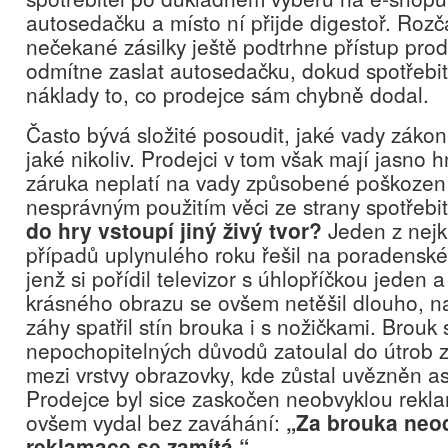
autosedačku a místo ní přijde digestoř. Rozč
nečekané zásilky ještě podtrhne přístup prod
odmítne zaslat autosedačku, dokud spotřebit
náklady to, co prodejce sám chybně dodal.
Často bývá složité posoudit, jaké vady zákon
jaké nikoliv. Prodejci v tom však mají jasno
záruka neplatí na vady způsobené poškozen
nesprávným použitím věci ze strany spotřebi
do hry vstoupí jiný živý tvor?
Jeden z nejk
případů uplynulého roku řešil na poradenské 
jenž si pořídil televizor s úhlopříčkou jeden 
krásného obrazu se ovšem netěšil dlouho, na
záhy spatřil stín brouka i s nožičkami. Brouk 
nepochopitelných důvodů zatoulal do útrob z
mezi vrstvy obrazovky, kde zůstal uvězněn a
Prodejce byl sice zaskočen neobvyklou rekla
ovšem vydal bez zaváhání:
„Za brouka neo
reklamace se zamítá.“