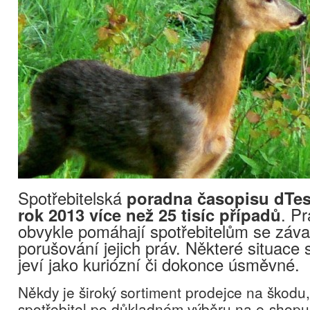
Spotřebitelská
poradna časopisu dTest
rok 2013 více než 25 tisíc případů
. Pr
obvykle pomáhají spotřebitelům se záv
porušování jejich práv. Některé situace
jeví jako kuriózní či dokonce úsměvné.
Někdy je široký sortiment prodejce na škodu,
spotřebitel po důkladném výběru na e-shop