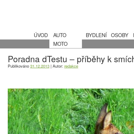
ÚVOD
AUTO
BYDLENÍ
OSOBY
MOTO
Poradna dTestu – příběhy k smíchu
Publikováno
31.12.2013
|
Autor:
redakce