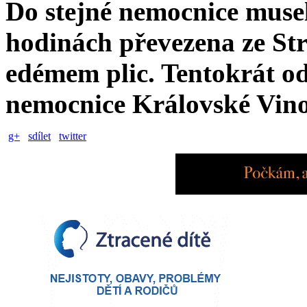
Do stejné nemocnice muse
hodinách převezena ze St
edémem plic. Tentokrát od
nemocnice
Královské Vin
g+
sdílet
twitter