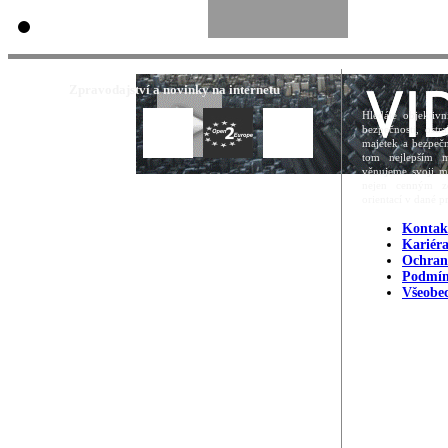
Zpravodajství a novinky na internetu
Hledáte objektivn
bezpečnosti, ost
majetek a bezpečn
tom nejlepším m
věnujeme svoji m
nejen cenným zd
orientací v dané p
Kontak
Kariér
Ochran
Podmín
Všeobe