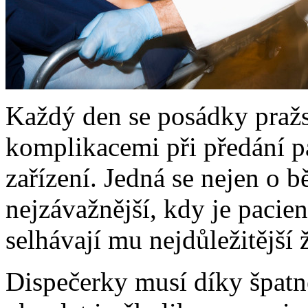
Každý den se posádky pražs
komplikacemi při předání p
zařízení. Jedná se nejen o bě
nejzávažnější, kdy je pacie
selhávají mu nejdůležitější 
Dispečerky musí díky špatn