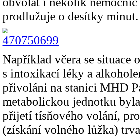
obvolat i několik nemocnic 
prodlužuje o desítky minut.
Například včera se situace o
s intoxikací léky a alkohole
přivoláni na stanici MHD P
metabolickou jednotku byla
přijetí tísňového volání, pr
(získání volného lůžka) trv