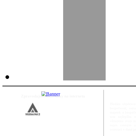
Zpravodajství a novinky na internetu
Hledáte objektivn
bezpečnosti, ost
majetek a bezpečn
tom nejlepším m
věnujeme svoji m
nejen cenným zd
orientací v dané p