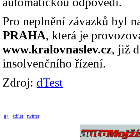
automatickou odpovědí.
Pro neplnění závazků byl n
PRAHA
, která je provozo
www.kralovnaslev.cz
, již
insolvenčního řízení.
Zdroj:
dTest
g+
sdílet
twitter