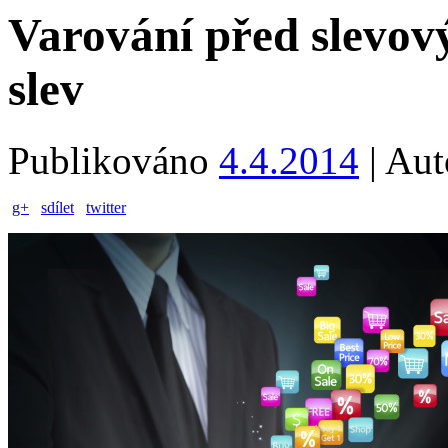
Varování před slevo
slev
Publikováno
4.4.2014
|
Aut
g+
sdílet
twitter