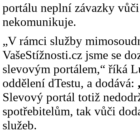
portálu neplní závazky vů
nekomunikuje.
„V rámci služby mimosoudn
VašeStížnosti.cz jsme se do
slevovým portálem,“ říká L
oddělení dTestu, a dodává:
„
Slevový portál totiž nedodr
spotřebitelům, tak vůči do
služeb.