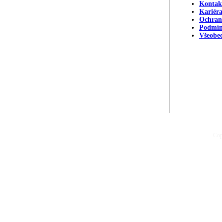
Kontak
Kariér
Ochran
Podmín
Všeobe
Cop