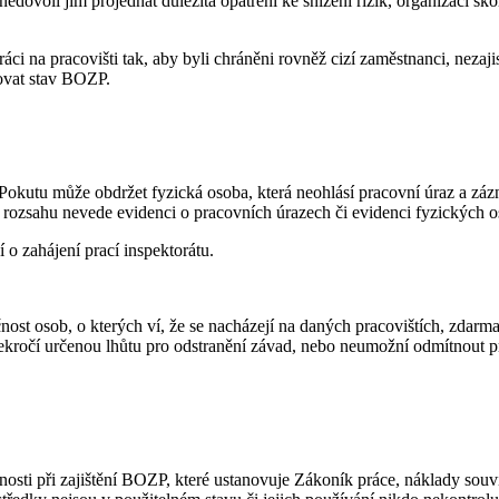
edovolí jim projednat důležitá opatření ke snížení rizik, organizaci 
práci na pracovišti tak, aby byli chráněni rovněž cizí zaměstnanci, nez
ovat stav BOZP.
 Pokutu může obdržet fyzická osoba, která neohlásí pracovní úraz a zá
rozsahu nevede evidenci o pracovních úrazech či evidenci fyzických os
o zahájení prací inspektorátu.
ečnost osob, o kterých ví, že se nacházejí na daných pracovištích, zda
řekročí určenou lhůtu pro odstranění závad, nebo neumožní odmítnout pr
nosti při zajištění BOZP, které ustanovuje Zákoník práce, náklady sou