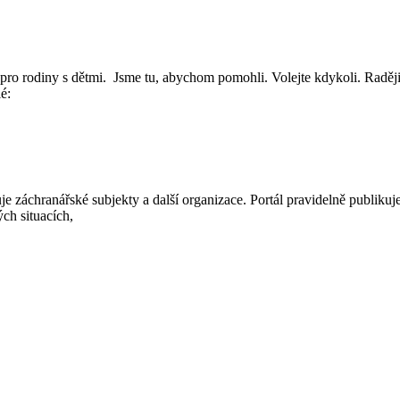
o rodiny s dětmi. Jsme tu, abychom pomohli. Volejte kdykoli. Raději v
é:
e záchranářské subjekty a další organizace. Portál pravidelně publikuj
ých situacích,