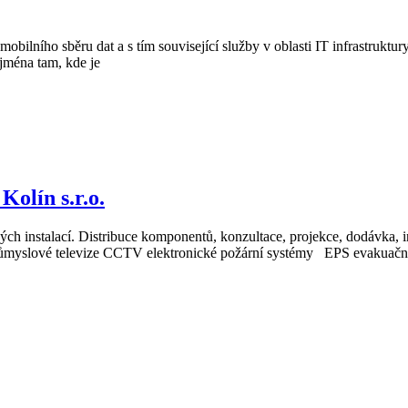
mobilního sběru dat a s tím související služby v oblasti IT infrastruktu
jména tam, kde je
ín s.r.o.
h instalací. Distribuce komponentů, konzultace, projekce, dodávka, ins
růmyslové televize CCTV elektronické požární systémy EPS evakuačn