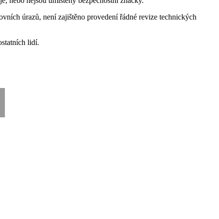
luje, nebo nejsou umístěny bezpečnostní značky.
ovních úrazů, není zajištěno provedení řádné revize technických
tatních lidí.