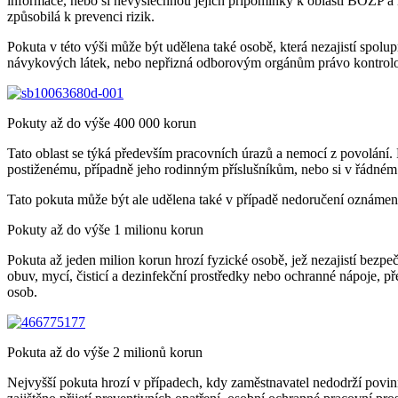
informace, nebo si nevyslechnou jejich připomínky k oblasti BOZP a n
způsobilá k prevenci rizik.
Pokuta v této výši může být udělena také osobě, která nezajistí spolu
návykových látek, nebo nepřizná odborovým orgánům právo kontrol
Pokuty až do výše 400 000 korun
Tato oblast se týká především pracovních úrazů a nemocí z povolání.
postiženému, případně jeho rodinným příslušníkům, nebo si v řádném 
Tato pokuta může být ale udělena také v případě nedoručení oznámení 
Pokuty až do výše 1 milionu korun
Pokuta až jeden milion korun hrozí fyzické osobě, jež nezajistí bezp
obuv, mycí, čisticí a dezinfekční prostředky nebo ochranné nápoje, p
osob.
Pokuta až do výše 2 milionů korun
Nejvyšší pokuta hrozí v případech, kdy zaměstnavatel nedodrží povin