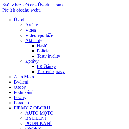
Svět v bezpečí.cz - Úvodní stránka
Přejít k obsahu webu
Úvod
Archiv
Videa
Videoreportáže
Aktuality
Hasiči
Policie
Testy kvality
Zprávy
PR články
Tiskové zprávy
Auto Moto
Bydlení
Osoby
Podnikání
Požáry
Poradna
FIRMY Z OBORU
AUTO MOTO
BYDLENÍ
PODNIKÁNÍ
OSOBY