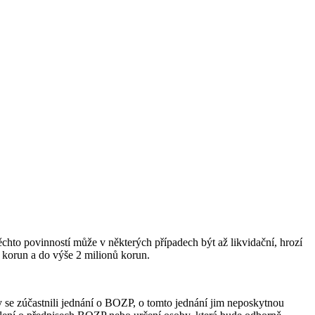
chto povinností může v některých případech být až likvidační, hrozí
u korun a do výše 2 milionů korun.
se zúčastnili jednání o BOZP, o tomto jednání jim neposkytnou