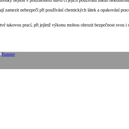
ostředky nejsou v použitelném stavu či jejich používání nikdo nekontro
ají zamezit nebezpečí při používání chemických látek a opakování prac
vé takovou prací, při jejímž výkonu mohou ohrozit bezpečnost svou i os