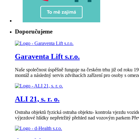
Doporučujeme
Garaventa Lift s.r.o.
Naše společnost úspěšně funguje na českém trhu již od roku 1
montáž a následný servis zdvihacích zařízení pro osoby s omez
ALI 21, s. r. o.
Ostraha objektů fyzická ostraha objektu- kontrola vjezdu vozid
výjezdové hlídky nepřetržitý přehled nad vozovým parkem Přev