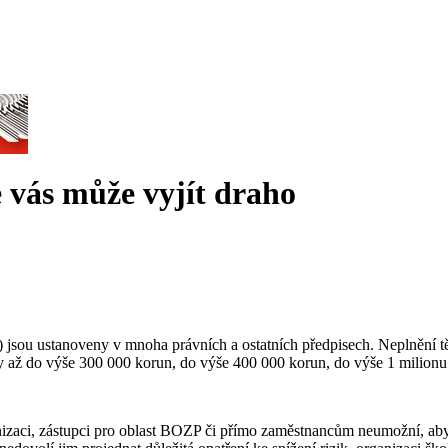
 vás může vyjít draho
 jsou ustanoveny v mnoha právních a ostatních předpisech. Neplnění tě
uty až do výše 300 000 korun, do výše 400 000 korun, do výše 1 milion
zaci, zástupci pro oblast BOZP či přímo zaměstnancům neumožní, aby 