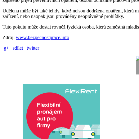
zajištěno přijetí preventivních opatření, osobní ochranné pracovní pr
Udělena může být také tehdy, když nejsou dodržena opatření, která m
zařízení, nebo naopak jsou prováděny neoprávněné prohlídky.
Tuto pokutu může dostat rovněž fyzická osoba, která zaměstná mladist
Zdroj:
www.bezpecnostprace.info
g+
sdílet
twitter