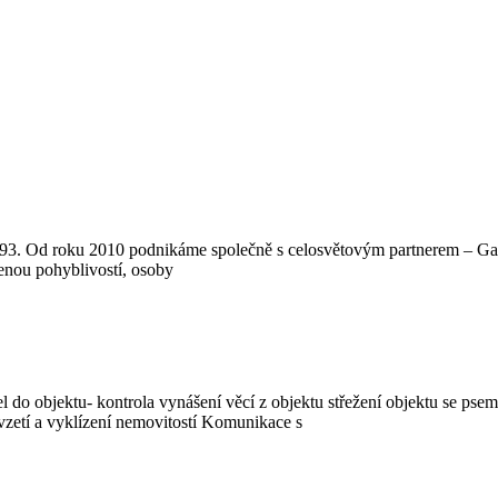
993. Od roku 2010 podnikáme společně s celosvětovým partnerem – Garav
enou pohyblivostí, osoby
el do objektu- kontrola vynášení věcí z objektu střežení objektu se ps
zetí a vyklízení nemovitostí Komunikace s