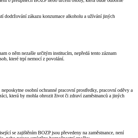
školení o předpisech BOZP nebo určení osoby, která bude odborně
ajistí dodržování zákazu konzumace alkoholu a užívání jiných
znam o něm nezašle určitým institucím, nepředá tento záznam
ob, které trpí nemocí z povolání.
rma neposkytne osobní ochranné pracovní prostředky, pracovní oděvy a
áci, která by mohla ohrozit život či zdraví zaměstnanců a jiných
visející se zajištěním BOZP jsou převedeny na zaměstnance, není