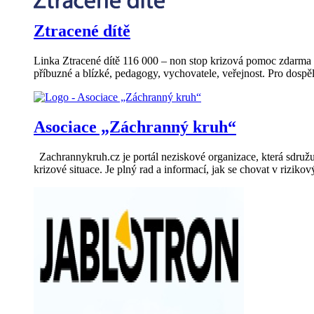
Ztracené dítě
Linka Ztracené dítě 116 000 – non stop krizová pomoc zdarma pr
příbuzné a blízké, pedagogy, vychovatele, veřejnost. Pro dospěl
Asociace „Záchranný kruh“
Zachrannykruh.cz je portál neziskové organizace, která sdružuj
krizové situace. Je plný rad a informací, jak se chovat v rizikov