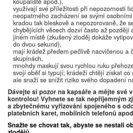
koupaliště apod.),
využívají své příležitosti při nepozornosti lid
neopatrného zacházení se svými osobními
kradou tak bleskově a nepozorovaně, že s
chybějících věcech dozví často až později
jiném místě (zkušený zloděj dokáže vytipo
do dvou sekund),
mají krádež předem pečlivě nacvičenou a č
skupinách,
mnohdy maskují svou rychlou ruku přehoz
svojí oběť si typují; krádeží chtějí získat c
ale snaží se snížit riziko svého dopadení 
Dávejte si pozor na kapsáře a mějte své 
kontrolou! Vyhnete se tak nepříjemným z
a zbytečnému vyřizování spojeného s od
platebních karet, mobilních telefonů apod
Snažte se chovat tak, abyste se nestali o
zlodějů.