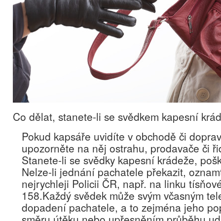
Co dělat, stanete-li se svědkem kapesní krá
Pokud kapsáře uvidíte v obchodě či dopra
upozorněte na něj ostrahu, prodavače či ři
Stanete-li se svědky kapesní krádeže, poš
Nelze-li jednání pachatele překazit, oznam
nejrychleji Policii ČR, např. na linku tísňo
158.Každý svědek může svým včasným tele
dopadení pachatele, a to zejména jeho po
směru útěku nebo upřesněním průběhu udá