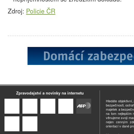
Zdroj:
Policie ČR
Zpravodajství a novinky na internetu
Hledáte objektivní
bezpečnosti, ostra
majetek a bezpečno
na tom nejlepším m
věnujeme svoji ma
nejen cenným zdro
orientací v dané pr