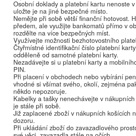
Osobní doklady a platební kartu nenoste 
uložte je na jiné bezpečné místo.
Nemějte při sobě větší finanční hotovost. H
předem, ale využijte bankomatů přímo v o
rozdělte na více bezpečných míst.
Využívejte možnosti bezhotovostního plate
Čtyřmístné identifikační číslo platební kart
odděleně od samotné platební karty.
Nezadávejte si u platební karty a mobilního
PIN.
Při placení v obchodech nebo vybírání pe
vhodné si všímat svého, okolí, zejména pak
někdo nepozoruje.
Kabelky a tašky nenechávejte v nákupních 
je stále při sobě.
Již zaplacené zboží v nákupních košících 
dozoru.
Při ukládání zboží do zavazadlového prost
své věci, zavazadla stále na očích.