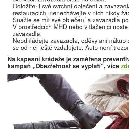
Odložíte-li své svrchní oblečení a zavazadl
restauracích, nenechávejte v nich nikdy žá
Snažte se mít své oblečení a zavazadla po
V prostředcích MHD nebo v tlačenici nost
zavazadle.
Neodkládejte zavazadla, oděvy ani nákup 
se od něj ještě vzdalujete. Auto není trezor
Na kapesní krádeže je zaměřena preventi
kampaň „Obezřetnost se vyplatí“, více
zd