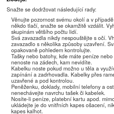
Snažte se dodržovat následující rady:
Věnujte pozornost svému okolí a v případě
někdo tlačí, snažte se okamžitě vzdálit. Vy
skupinám většího počtu lidí.
Svá zavazadla nikdy nespouštějte s očí. V
zavazadlo s několika způsoby uzavření. S
opakovaně pohledem kontrolujte.
Tašky nebo batohy, kde máte peníze nebo 
nenoste na zádech, kam nevidíte.
Kabelku noste pokud možno u těla a využí
zapínání a zadrhovadla. Kabelky přes ram
uzavřené a pod kontrolou.
Peněženku, doklady, mobilní telefony a ost
nenechávejte navrchu tašek či kabelek.
Nosíte-li peníze, platební kartu apod. mim
ukládejte je do vnitřních kapes ošacení, ni
kapes kalhot.