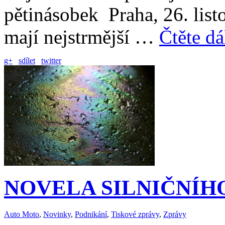
pětinásobek Praha, 26. list
mají nejstrmější …
Čtěte dá
g+
sdílet
twitter
NOVELA SILNIČNÍH
Auto Moto
,
Novinky
,
Podnikání
,
Tiskové zprávy
,
Zprávy