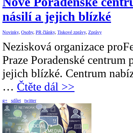
Nové Poradenské centru
násilí a jejich blízké
Novinky
,
Osoby
,
PR články
,
Tiskové zprávy
,
Zprávy
Nezisková organizace proFem
Praze Poradenské centrum pr
jejich blízké. Centrum nab
…
Čtěte dál >>
g+
sdílet
twitter