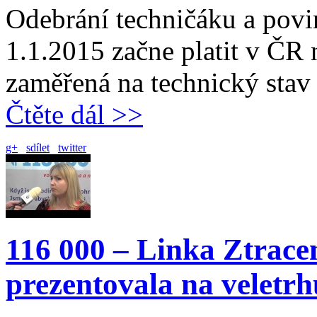
Odebrání techničáku a pov
1.1.2015 začne platit v ČR 
zaměřená na technický stav 
Čtěte dál >>
g+
sdílet
twitter
116 000 – Linka Ztracen
prezentovala na velet