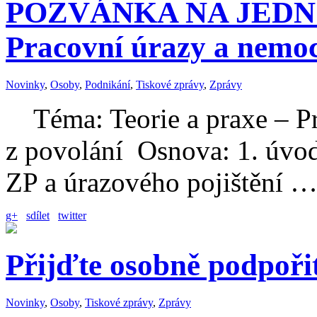
POZVÁNKA NA JEDN
Pracovní úrazy a nemoc
Novinky
,
Osoby
,
Podnikání
,
Tiskové zprávy
,
Zprávy
Téma: Teorie a praxe – Pr
z povolání Osnova: 1. úvod
ZP a úrazového pojištění 
g+
sdílet
twitter
Přijďte osobně podpoři
Novinky
,
Osoby
,
Tiskové zprávy
,
Zprávy