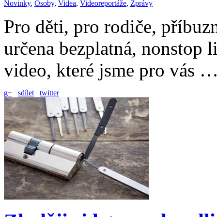
Novinky
,
Osoby
,
Videa
,
Videoreportáže
,
Zprávy
Pro děti, pro rodiče, příbuz
určena bezplatná, nonstop l
video, které jsme pro vás 
g+
sdílet
twitter