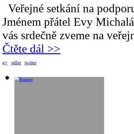
Veřejné setkání na podpo
Jménem přátel Evy Michaláko
vás srdečně zveme na veřejn
Čtěte dál >>
g+
sdílet
twitter