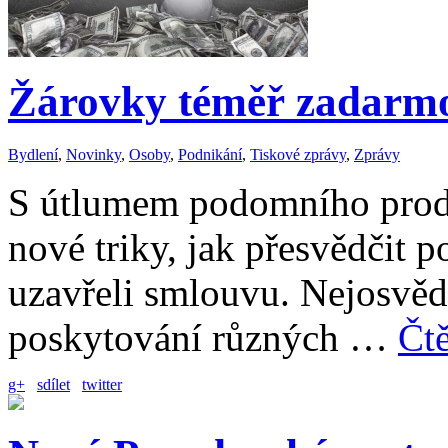
Žárovky téměř zadarmo?
Bydlení
,
Novinky
,
Osoby
,
Podnikání
,
Tiskové zprávy
,
Zprávy
S útlumem podomního prod
nové triky, jak přesvědčit p
uzavřeli smlouvu. Nejosvěd
poskytování různých …
Čtě
g+
sdílet
twitter