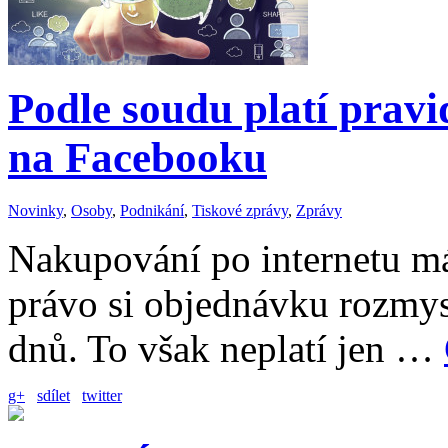
Podle soudu platí pravi
na Facebooku
Novinky
,
Osoby
,
Podnikání
,
Tiskové zprávy
,
Zprávy
Nakupování po internetu m
právo si objednávku rozmysl
dnů. To však neplatí jen …
g+
sdílet
twitter