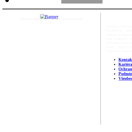
Zpravodajství a novinky na internetu
Hledáte objektivn
bezpečnosti, ost
majetek a bezpečn
tom nejlepším m
věnujeme svoji m
nejen cenným zd
orientací v dané p
Kontak
Kariér
Ochran
Podmín
Všeobe