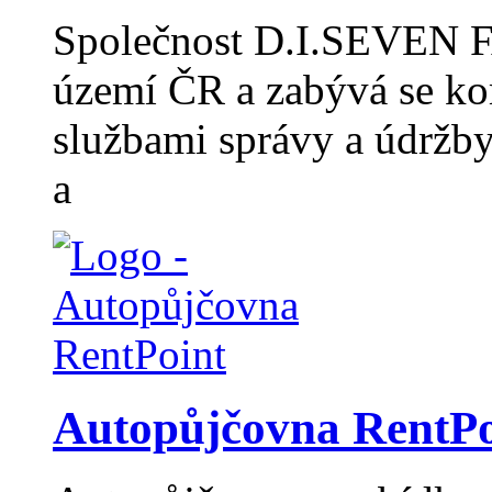
Společnost D.I.SEVEN F
území ČR a zabývá se k
službami správy a údržb
a
Autopůjčovna RentPo