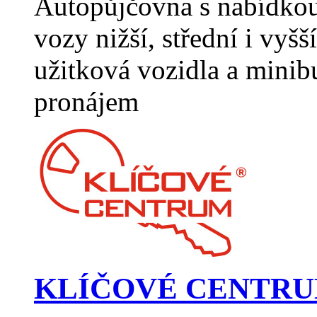
Autopůjčovna s nabídkou 
vozy nižší, střední i vyšší
užitková vozidla a minib
pronájem
KLÍČOVÉ CENTRUM H