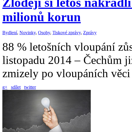
Zloději si letos nakradl
milionů korun
Bydlení
,
Novinky
,
Osoby
,
Tiskové zprávy
,
Zprávy
88 % letošních vloupání zů
listopadu 2014 – Čechům ji
zmizely po vloupáních věc
g+
sdílet
twitter