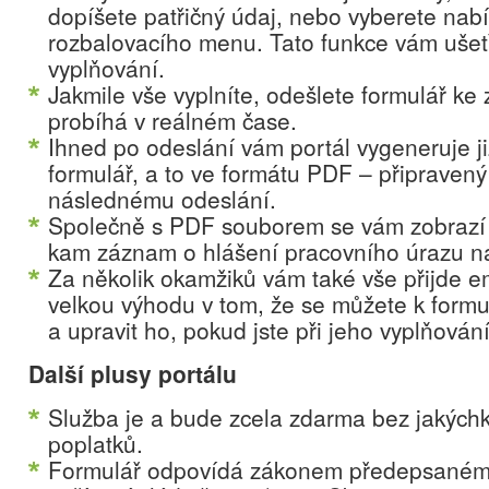
dopíšete patřičný údaj, nebo vyberete na
rozbalovacího menu. Tato funkce vám ušet
vyplňování.
Jakmile vše vyplníte, odešlete formulář ke 
probíhá v reálném čase.
Ihned po odeslání vám portál vygeneruje j
formulář, a to ve formátu PDF – připravený 
následnému odeslání.
Společně s PDF souborem se vám zobrazí 
kam záznam o hlášení pracovního úrazu nah
Za několik okamžiků vám také vše přijde 
velkou výhodu v tom, že se můžete k formulá
a upravit ho, pokud jste při jeho vyplňován
Další plusy portálu
Služba je a bude zcela zdarma bez jakýchk
poplatků.
Formulář odpovídá zákonem předepsanému