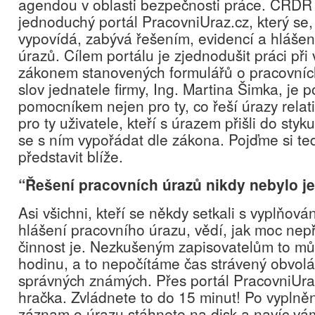
agendou v oblasti bezpečnosti práce. CRDR t
jednoduchý portál PracovniUraz.cz, který se,
vypovídá, zabývá řešením, evidencí a hláše
úrazů. Cílem portálu je zjednodušit práci při
zákonem stanovených formulářů o pracovníc
slov jednatele firmy, Ing. Martina Šimka, je 
pomocníkem nejen pro ty, co řeší úrazy relati
pro ty uživatele, kteří s úrazem přišli do sty
se s ním vypořádat dle zákona. Pojďme si ted
představit blíže.
“Řešení pracovních úrazů nikdy nebylo j
Asi všichni, kteří se někdy setkali s vyplňov
hlášení pracovního úrazu, vědí, jak moc nep
činnost je. Nezkušeným zapisovatelům to můž
hodinu, a to nepočítáme čas strávený obvol
správných známých. Přes portál PracovniUraz
hračka. Zvládnete to do 15 minut! Po vyplněn
záznam o úrazu stáhnete na disk a navíc vám