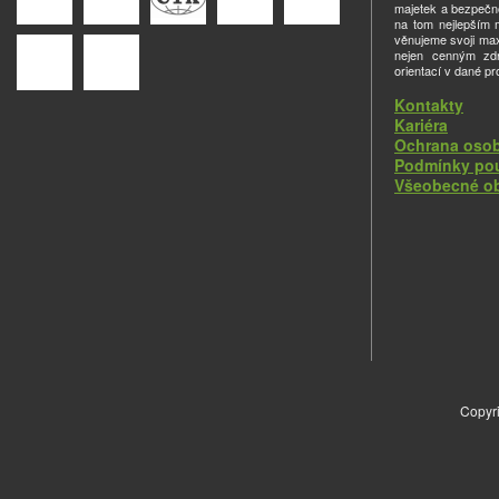
majetek a bezpečno
na tom nejlepším m
věnujeme svoji ma
nejen cenným zdro
orientací v dané pr
Kontakty
Kariéra
Ochrana osob
Podmínky pou
Všeobecné o
Copyri