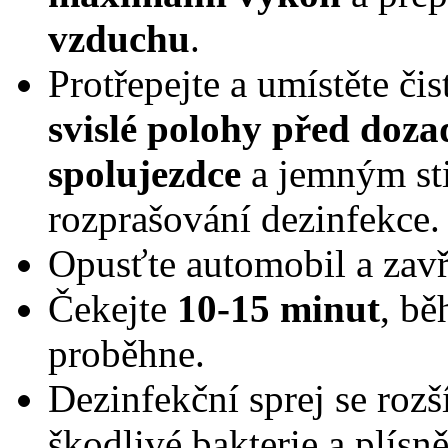
vzduchu
.
Protřepejte a umístěte čis
svislé polohy před doza
spolujezdce
a jemným sti
rozprašování dezinfekce.
Opusťte automobil a zavř
Čekejte
10-15 minut
, bě
proběhne.
Dezinfekční sprej se rozší
škodlivé bakterie a plísn