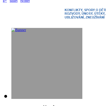
g+
sdílet
twitter