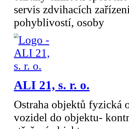
servis zdvihacích zaříze
pohyblivostí, osoby
ALI 21, s. r. o.
Ostraha objektů fyzická 
vozidel do objektu- kontr