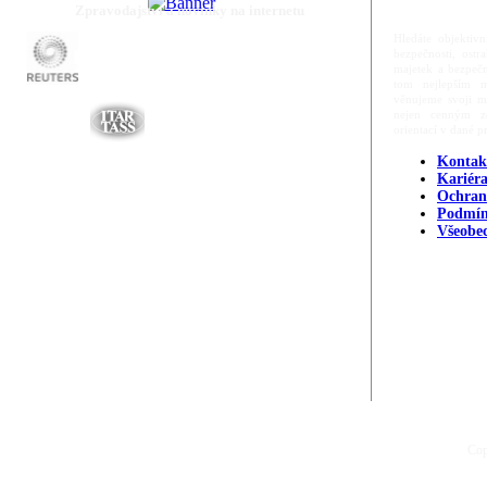
Zpravodajství a novinky na internetu
Hledáte objektivn
bezpečnosti, ost
majetek a bezpečn
tom nejlepším m
věnujeme svoji m
nejen cenným zd
orientací v dané p
Kontak
Kariér
Ochran
Podmín
Všeobe
Cop