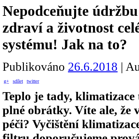
Nepodceňujte údržbu k
zdraví a životnost ce
systému! Jak na to?
Publikováno
26.6.2018
|
Au
g+
sdílet
twitter
Teplo je tady, klimatizace
plné obrátky. Víte ale, že
péči?
Vyčištění klimatiza
filtru doporučujeme prov