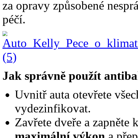
za opravy způsobené nespr
péčí.
Jak správně použít antibak
Uvnitř auta otevřete všec
vydezinfikovat.
Zavřete dveře a zapněte 
maximální výkon
a přep