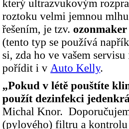
který ultrazvukovým rozpr
roztoku velmi jemnou mlhu
řešením, je tzv.
ozonmaker
(tento typ se používá napříkl
si, zda ho ve vašem servisu
pořídit i v
Auto Kelly
.
„Pokud v létě pouštíte kli
použít dezinfekci jedenkr
Michal Knor. Doporučujem
(pylového) filtru a kontrol