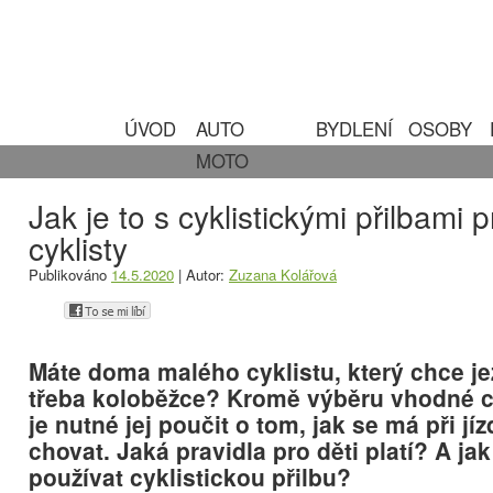
ÚVOD
AUTO
BYDLENÍ
OSOBY
MOTO
Jak je to s cyklistickými přilbami 
cyklisty
Publikováno
14.5.2020
|
Autor:
Zuzana Kolářová
Máte doma malého cyklistu, který chce jez
třeba koloběžce? Kromě výběru vhodné cy
je nutné jej poučit o tom, jak se má při jí
chovat. Jaká pravidla pro děti platí? A ja
používat cyklistickou přilbu?