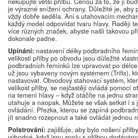
nekupujte větší přilbu. Cenou za to, že ji bu
je výrazné snížení ochrany. Důležité je, aby 
vždy dobře seděla. Ani s utahovacím mech
každý model odpovídat tvaru hlavy. Raději t
více různých značek, abyste našli takovou při
dokonale padne.
Upínání:
nastavení délky podbradního řemí
velikosti přilby po obvodu jsou důležité vlast
podbradních řemínků lze upravovat po délce,
už jsou vybaveny novým systémem (Trifix), kt
nastavovat. Obvodový stahovací systém, kte
velikost přilby, se nejčastěji ovládá pomocí 
na temeni hlavy – když otáčíte na jednu stran
utahuje a naopak. Můžete se však setkat i s 
ovládání. Přezka, kterou se zapíná podbradn
jít snadno rozepnout a také ovládat jednou r
Polstrování:
zajišťuje, aby bylo nošení přilb
výhodné, když jsou spolu s přilbou dodávány