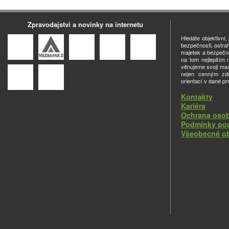
Zpravodajství a novinky na internetu
Hledáte objektivní
bezpečnosti, ostra
majetek a bezpečno
na tom nejlepším m
věnujeme svoji ma
nejen cenným zdro
orientací v dané pr
Kontakty
Kariéra
Ochrana osob
Podmínky pou
Všeobecné o