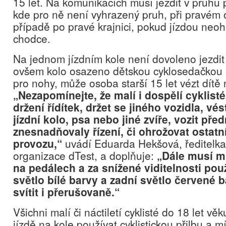
15 let. Na komunikacích musí jezdit v pruhu p
kde pro ně není vyhrazený pruh, při pravém o
případě po pravé krajnici, pokud jízdou neoh
chodce.
Na jednom jízdním kole není dovoleno jezdit
ovšem kolo osazeno dětskou cyklosedačkou
pro nohy, může osoba starší 15 let vézt dítě 
„Nezapomínejte, že malí i dospělí cyklisté
držení řídítek, držet se jiného vozidla, vés
jízdní kolo, psa nebo jiné zvíře, vozit pře
znesnadňovaly řízení, či ohrožovat ostatn
provozu,“
uvádí Eduarda Hekšová, ředitelka 
organizace dTest, a doplňuje:
„Dále musí mí
na pedálech a za snížené viditelnosti pou
světlo bílé barvy a zadní světlo červené 
svítit i přerušovaně.“
Všichni malí či náctiletí cyklisté do 18 let věk
jízdě na kole používat cyklistickou přilbu a mí