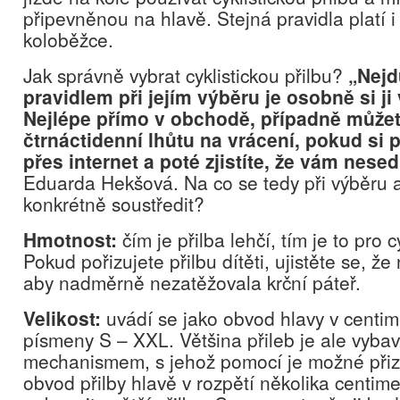
připevněnou na hlavě. Stejná pravidla platí i
koloběžce.
Jak správně vybrat cyklistickou přilbu?
„Nejd
pravidlem při jejím výběru je osobně si ji
Nejlépe přímo v obchodě, případně můžet
čtrnáctidenní lhůtu na vrácení, pokud si 
přes internet a poté zjistíte, že vám nesed
Eduarda Hekšová. Na co se tedy při výběru a
konkrétně soustředit?
Hmotnost:
čím je přilba lehčí, tím je to pro c
Pokud pořizujete přilbu dítěti, ujistěte se, že 
aby nadměrně nezatěžovala krční páteř.
Velikost:
uvádí se jako obvod hlavy v centim
písmeny S – XXL. Většina přileb je ale vyb
mechanismem, s jehož pomocí je možné přizp
obvod přilby hlavě v rozpětí několika centim