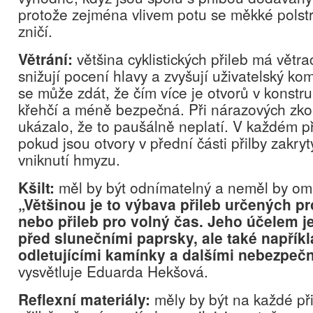
protože zejména vlivem potu se měkké polst
zničí.
Větrání:
většina cyklistických přileb má větrac
snižují pocení hlavy a zvyšují uživatelský kom
se může zdát, že čím více je otvorů v konstruk
křehčí a méně bezpečná. Při nárazových zko
ukázalo, že to paušálně neplatí. V každém př
pokud jsou otvory v přední části přilby zakryt
vniknutí hmyzu.
Kšilt:
měl by být odnímatelný a neměl by om
„Většinou je to výbava přileb určených pr
nebo přileb pro volný čas. Jeho účelem je
před slunečními paprsky, ale také napřík
odletujícími kamínky a dalšími nebezpeč
vysvětluje Eduarda Hekšová.
Reflexní materiály:
měly by být na každé při