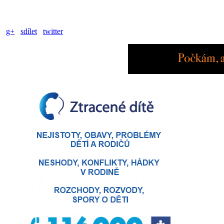
g+
sdílet
twitter