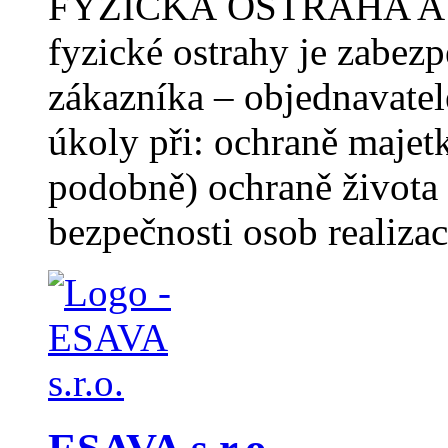
FYZICKÁ OSTRAHA A
fyzické ostrahy je zabez
zákazníka – objednavatel
úkoly při: ochraně majetk
podobně) ochraně života a
bezpečnosti osob realizac