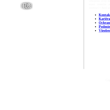
věnujeme svoji m
nejen cenným zd
orientací v dané p
Kontak
Kariér
Ochran
Podmín
Všeobe
Cop