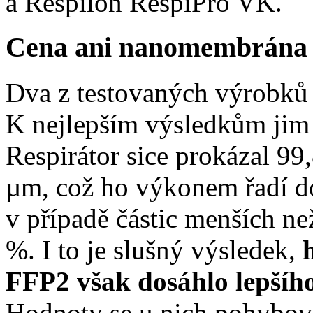
a Respilon RespiPro VK.
Cena ani nanomembrána 
Dva z testovaných výrobků
K nejlepším výsledkům jim
Respirátor sice prokázal 99,
µm, což ho výkonem řadí do
v případě částic menších ne
%. I to je slušný výsledek,
FFP2 však dosáhlo lepšíh
Hodnoty se u nich pohybova