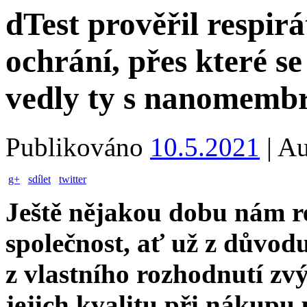
dTest prověřil respir
ochrání, přes které se
vedly ty s nanomemb
Publikováno
10.5.2021
|
Au
g+
sdílet
twitter
Ještě nějakou dobu nám r
společnost, ať už z důvod
z vlastního rozhodnutí zv
jejich kvalitu při nákupu 