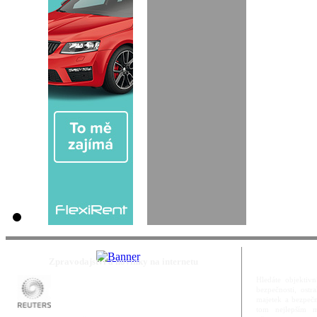
Zpravodajství a novinky na internetu
Hledáte objektivn
bezpečnosti, ost
majetek a bezpečn
tom nejlepším m