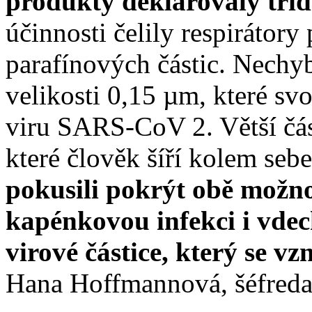
produkty deklarovaly tří
účinnosti čelily respirátor
parafínových částic. Nechy
velikosti 0,15 µm, které svo
viru SARS-CoV 2. Větší čá
které člověk šíří kolem seb
pokusili pokrýt obě možnos
kapénkovou infekci i vdec
virové částice, který se v
Hana Hoffmannová, šéfreda