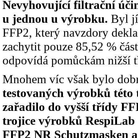
Nevyhovující filtrační úč
u jednou u výrobku.
Byl j
FFP2, který navzdory dekla
zachytit pouze 85,52 % část
odpovídá pomůckám nižší t
Mnohem víc však bylo dob
testovaných výrobků této 
zařadilo do vyšší třídy F
trojice výrobků RespiLa
FFP2 NR Schutzmasken a Z