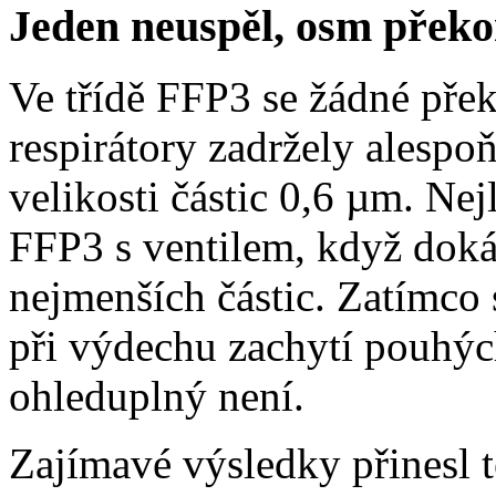
Jeden neuspěl, osm překo
Ve třídě FFP3 se žádné pře
respirátory zadržely alesp
velikosti částic 0,6 µm. Ne
FFP3 s ventilem, když dokáz
nejmenších částic. Zatímco 
při výdechu zachytí pouhých 
ohleduplný není.
Zajímavé výsledky přinesl t