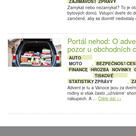
ZAJÍMAVOSTI
ZPRÁVY
,
Zamykat nebo nezamykat? To je otáz
bytových domů. Vstupní dveře do d
zamčené, aby se dovnitř nedostaly
Portál nehod: O adven
pozor u obchodních c
AUTO
MOTO
BEZPEČNOST
CES
,
,
FINANCE
HROZBA
NOVINKY
,
,
,
TISKOVÉ
STATISTIKY
ZPRÁVY
Z
,
,
Advent je tu a Vánoce jsou za dveřmi
rodiny si však často „užíváme“ sho
nákupech. A …
Čtěte dál >>