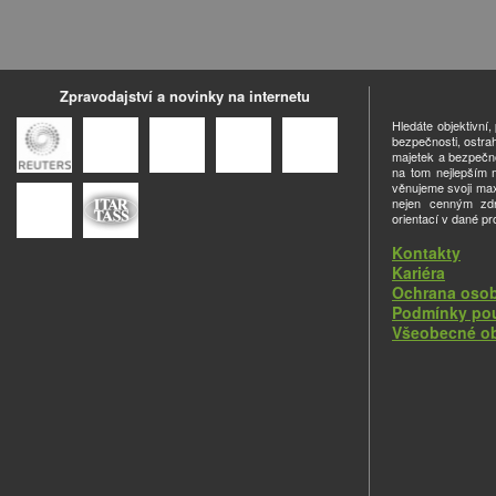
Zpravodajství a novinky na internetu
Hledáte objektivní
bezpečnosti, ostra
majetek a bezpečno
na tom nejlepším m
věnujeme svoji ma
nejen cenným zdro
orientací v dané pr
Kontakty
Kariéra
Ochrana osob
Podmínky pou
Všeobecné o