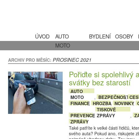
ÚVOD
AUTO
BYDLENÍ
OSOBY
MOTO
PROSINEC 2021
ARCHIV PRO MĚSÍC:
Pořiďte si spolehlivý a
svátky bez starostí
AUTO
MOTO
BEZPEČNOST
CES
,
,
FINANCE
HROZBA
NOVINKY
,
,
,
TISKOVÉ
PREVENCE
ZPRÁVY
Z
,
,
ZPRÁVY
Také patříte k velké části řidičů, kt
svého auta? Pokud ano, riskujete z