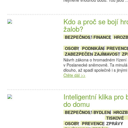
nejméně vhodnou dobu. Tou jsou
Kdo a proč se bojí 
žalob?
BEZPEČNOST
FINANCE
HROZ
,
,
OSOBY
PODNIKÁNÍ
PREVENC
,
,
ZABEZPEČENÍ
ZAJÍMAVOSTI
ZP
,
,
Návrh zákona o hromadném řízení s
v Poslanecké sněmovně. Ta minulá 
dlouho, až spadl společně i s jiný
Čtěte dál >>
Inteligentní klika pr
do domu
BEZPEČNOST
BYDLENÍ
HROZB
,
,
TISKOVÉ
OSOBY
PREVENCE
ZPRÁVY
,
,