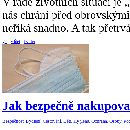
V řadě životních situací je
nás chrání před obrovskými
neříká snadno. A tak přetr
g+
sdílet
twitter
Jak bezpečně nakupovat
Bezpečnost
,
Bydlení
,
Cestování
,
Děti
,
Hygiena
,
Ochrana
,
Osoby
,
Pod