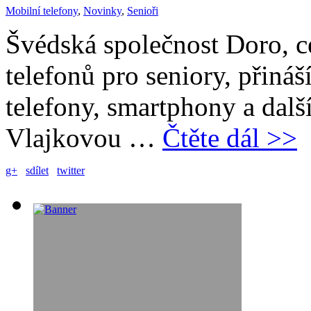
Mobilní telefony
,
Novinky
,
Senioři
Švédská společnost Doro, ce
telefonů pro seniory, přináš
telefony, smartphony a další
Vlajkovou …
Čtěte dál >>
g+
sdílet
twitter