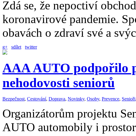
Zdá se, že nepoctiví obchod
koronavirové pandemie. Spot
obavách o zdraví své a sv
g+
sdílet
twitter
AAA AUTO podpořilo pr
nehodovosti seniorů
Bezpečnost
,
Cestování
,
Doprava
,
Novinky
,
Osoby
,
Prevence
,
Senioři
Organizátorům projektu Se
AUTO automobily i prostor