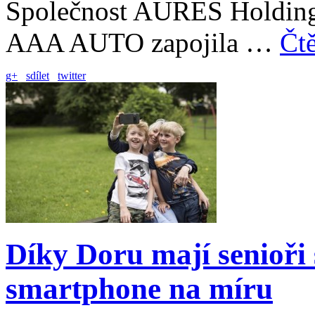
Společnost AURES Holdings
AAA AUTO zapojila …
Čtě
g+
sdílet
twitter
Díky Doru mají senioři
smartphone na míru