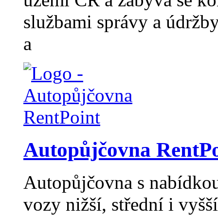
službami správy a údržb
a
Autopůjčovna RentPo
Autopůjčovna s nabídkou 
vozy nižší, střední i vyšší