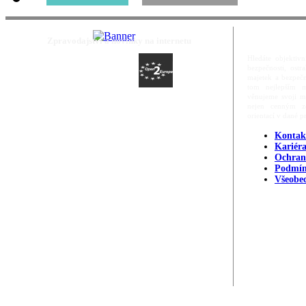
Zpravodajství a novinky na internetu
Hledáte objektivn
bezpečnosti, ost
majetek a bezpečn
tom nejlepším m
věnujeme svoji m
nejen cenným zd
orientací v dané p
Kontak
Kariér
Ochran
Podmín
Všeobe