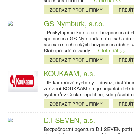
současná i budoucí …
Čtěte dál >>
ZOBRAZIT PROFIL FIRMY
PŘEJÍ
GS Nymburk, s.r.o.
Poskytujeme komplexní bezpečnostní slu
společnosti GS Nymburk, s.r.o. sahá do 
asociace technických bezpečnostních sl
Slaboproudé rozvody …
Čtěte dál >>
ZOBRAZIT PROFIL FIRMY
PŘEJÍ
KOUKAAM, a.s.
IP kamerové systémy – dovoz, distribuce
zařízení KOUKAAM a.s.je největší distri
systémů v České republice, kde působí
ZOBRAZIT PROFIL FIRMY
PŘEJÍ
D.I.SEVEN, a.s.
Bezpečnostní agentura D.I.SEVEN patří