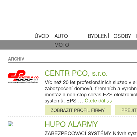
ÚVOD
AUTO
BYDLENÍ
OSOBY
MOTO
ARCHIV
CENTR PCO, s.r.o.
Víc než 20 let profesionálních služeb v e
zabezpečení domovů, firemních a výrobní
montáž a non-stop servis EZS elektroni
systémů, EPS …
Čtěte dál >>
ZOBRAZIT PROFIL FIRMY
PŘEJÍ
HUPO ALARMY
ZABEZPEČOVACÍ SYSTÉMY Návrh systém