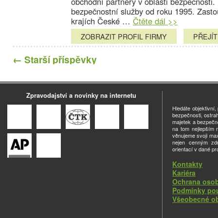
obchodní partnery v oblasti bezpečnosti.
bezpečnostní služby od roku 1995. Zast
krajích České …
Čtěte dál >>
ZOBRAZIT PROFIL FIRMY
PŘEJÍ
←
Starší příspěvky
Zpravodajství a novinky na internetu
Hledáte objektivní
bezpečnosti, ostra
majetek a bezpečno
na tom nejlepším m
věnujeme svoji ma
nejen cenným zdro
orientací v dané pr
Kontakty
Kariéra
Ochrana osob
Podmínky pou
Všeobecné o