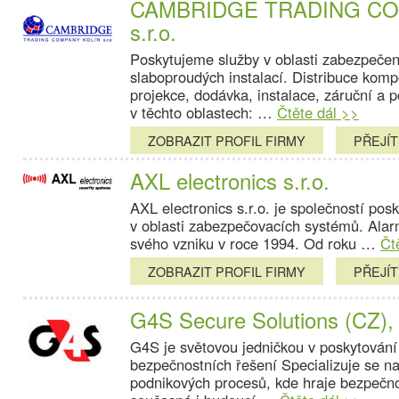
CAMBRIDGE TRADING COM
s.r.o.
Poskytujeme služby v oblasti zabezpečen
slaboproudých instalací. Distribuce komp
projekce, dodávka, instalace, záruční a p
v těchto oblastech: …
Čtěte dál >>
ZOBRAZIT PROFIL FIRMY
PŘEJÍ
AXL electronics s.r.o.
AXL electronics s.r.o. je společností pos
v oblasti zabezpečovacích systémů. Alar
svého vzniku v roce 1994. Od roku …
Čt
ZOBRAZIT PROFIL FIRMY
PŘEJÍ
G4S Secure Solutions (CZ), 
G4S je světovou jedničkou v poskytován
bezpečnostních řešení Specializuje se n
podnikových procesů, kde hraje bezpečnos