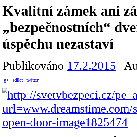
Kvalitní zámek ani zá
„bezpečnostních“ dveř
úspěchu nezastaví
Publikováno
17.2.2015
|
Au
g+
sdílet
twitter