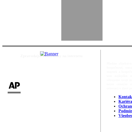
Zpravodajství a novinky na internetu
Hledáte objektivn
bezpečnosti, ost
majetek a bezpečn
tom nejlepším m
věnujeme svoji m
nejen cenným zd
orientací v dané p
Kontak
Kariér
Ochran
Podmín
Všeobe