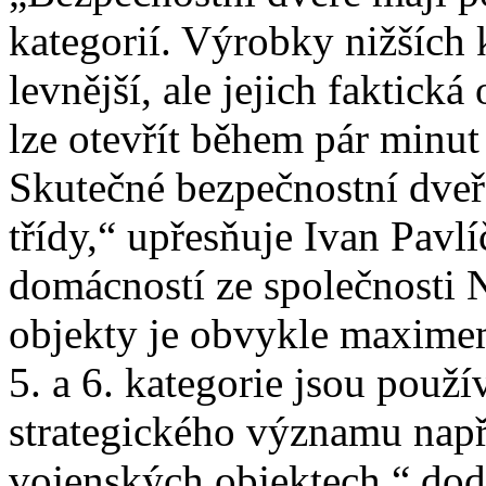
kategorií. Výrobky nižších ka
levnější, ale jejich faktick
lze otevřít během pár min
Skutečné bezpečnostní dveře
třídy,“ upřesňuje Ivan Pavl
domácností ze společnosti 
objekty je obvykle maximem
5. a 6. kategorie jsou použí
strategického významu napří
vojenských objektech,“ dod