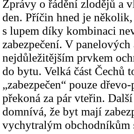
Zprávy o řádění zlodějů a 
den. Příčin hned je několik,
s lupem díky kombinaci nev
zabezpečení. V panelových
nejdůležitějším prvkem och
do bytu. Velká část Čechů t
„zabezpečen“ pouze dřevo-p
překoná za pár vteřin. Další
domnívá, že byt mají zabezp
vychytralým obchodníkům s