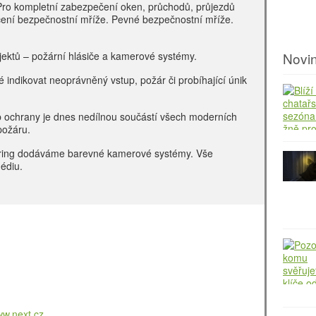
Pro kompletní zabezpečení oken, průchodů, průjezdů
čení bezpečnostní mříže. Pevné bezpečnostní mříže.
ektů – požární hlásiče a kamerové systémy.
Novi
 indikovat neoprávněný vstup, požár či probíhající únik
typ ochrany je dnes nedílnou součástí všech moderních
požáru.
oring dodáváme barevné kamerové systémy. Vše
édiu.
w.next.cz