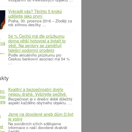
Vykradli vás? Těchto 5 kroků
udělejte jako první
Praha, 30. prosince 2016 – Zloději za
rok stihnou desítky …
54 % Čechů má dle průzkumu
doma větší hotovost a bytaři to
vědí. Na seniory se zaměřují
falešní podomní prodejci
Podle aktuálního průzkumu pro
Českou bankovní asociaci má 54 %
…
ukty
Kvalitní a bezpečnostní dveře
nejsou drahé. Vybírejte pečlivě.
Bezpečnost je v dnešní době důležitý
aspekt každého obytného objektu. …
Jsme na dovolené aneb dům či byt
je volný
Na sociálních sítích sdělujeme
informace o naší dovolené dvakrát
častěji …