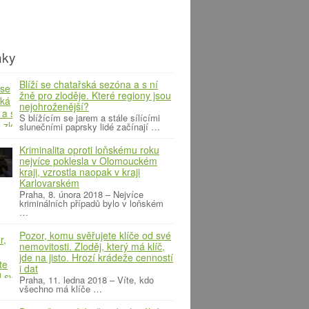
nky
Blíží se chatařská sezóna a s ní
žně pro zloděje. Které regiony jsou
nejohroženější?
S blížícím se jarem a stále sílícími
slunečními paprsky lidé začínají …
Kriminalita oproti loňskému roku
nejvíce poklesla v Olomouckém
kraji, vzrostla naopak v kraji
Karlovarském
Praha, 8. února 2018 – Nejvíce
kriminálních případů bylo v loňském
…
Pozor, komu svěřujete klíče od své
nemovitosti. Zloděj, který má klíč,
jde na jisto. Hrozí krádeže cenností
i dat
Praha, 11. ledna 2018 – Víte, kdo
všechno má klíče …