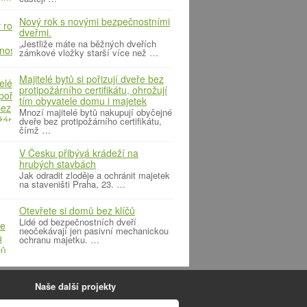
Nový rok s novými bezpečnostními
dveřmi.
„Jestliže máte na běžných dveřích
zámkové vložky starší více než …
Majitelé bytů si pořizují dveře bez
protipožárního certifikátu, ohrožují
tím obyvatele domu i majetek
Mnozí majitelé bytů nakupují obyčejné
dveře bez protipožárního certifikátu,
čímž …
V Česku přibývá krádeží na
hrubých stavbách
Jak odradit zloděje a ochránit majetek
na staveništi Praha, 23. …
Otevřete si domů bez klíčů
Lidé od bezpečnostních dveří
neočekávají jen pasivní mechanickou
ochranu majetku. …
Naše další projekty