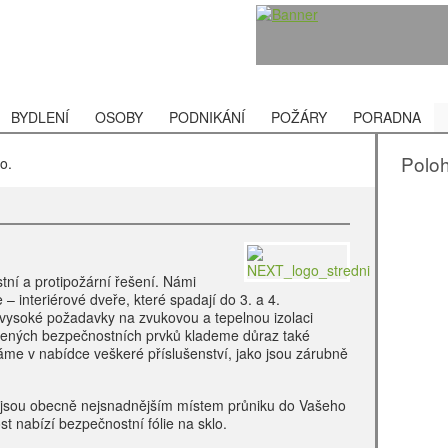
BYDLENÍ
OSOBY
PODNIKÁNÍ
POŽÁRY
PORADNA
Polo
o.
ní a protipožární řešení. Námi
 interiérové dveře, které spadají do 3. a 4.
 vysoké požadavky na zvukovou a tepelnou izolaci
řených bezpečnostních prvků klademe důraz také
me v nabídce veškeré příslušenství, jako jsou zárubně
a jsou obecně nejsnadnějším místem průniku do Vašeho
t nabízí bezpečnostní fólie na sklo.