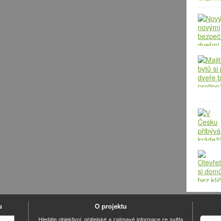
u
O projektu
Hledáte objektivní, přátelské a zajímavé informace ze světa