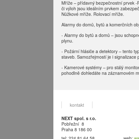
Mříže – přídavný bezpečnostní prvek -
či výloh jsou ideálním prvkem zabezpe
Nůžkové mříže. Rolovací mříže.
Alarmy do domů, bytů a komerčních obj
- Alarmy do bytů a domů – jsou schopné
plynu.
- Požární hlásiče a detektory – tento 
staveb. Samozřejmostí je i signalizace 
- Kamerové systémy – pro stálý monit
pohodlně dohledáte na záznamovém m
kontakt
NEXT spol. s r.o.
Pobřežní 8
Praha 8
186 00
tel: 224 81 64 58
web:
ww