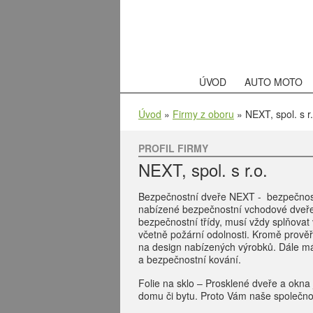
ÚVOD
AUTO MOTO
Úvod
»
Firmy z oboru
» NEXT, spol. s r.
PROFIL FIRMY
NEXT, spol. s r.o.
Bezpečnostní dveře NEXT - bezpečnost
nabízené bezpečnostní vchodové dveře –
bezpečnostní třídy, musí vždy splňovat
včetně požární odolnosti. Kromě prově
na design nabízených výrobků. Dále má
a bezpečnostní kování.
Folie na sklo – Prosklené dveře a okn
domu či bytu. Proto Vám naše společnos