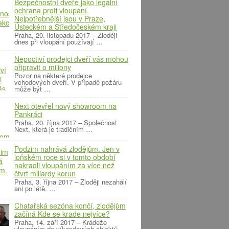
Bezpečnostní dveře jako legální
ochrana proti vloupání.
Nejpotřebnější jsou v Praze,
Ústeckém a Středočeském kraji
Praha, 20. listopadu 2017 – Zloději
dnes při vloupání používají …
Nepoctiví prodejci dveří vás mohou
připravit o miliony
Pozor na některé prodejce
vchodových dveří. V případě požáru
může být …
Next otevřel nový showroom na
Pankráci
Praha, 20. října 2017 – Společnost
Next, která je tradičním …
Podzim nahrává zlodějům. Jen v
loňském roce si v tomto období
nakradli vloupáním za více než
čtvrt miliardy korun
Praha, 3. října 2017 – Zloději nezahálí
ani po létě. …
Chatařská sezóna končí, zlodějům
začíná Kde se krade nejvíce?
Praha, 14. září 2017 – Krádeže
vloupáním do víkendových objektů …