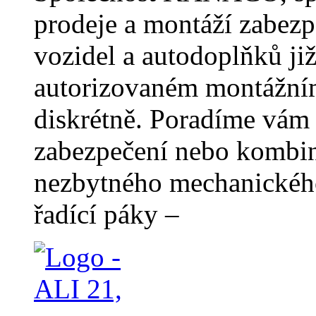
prodeje a montáží zabezp
vozidel a autodoplňků ji
autorizovaném montážním
diskrétně. Poradíme vám
zabezpečení nebo kombin
nezbytného mechanického
řadící páky –