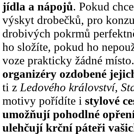
jídla a nápojů
. Pokud chce
výskyt drobečků, pro konzu
drobivých pokrmů perfektn
ho složíte, pokud ho nepouž
voze prakticky žádné místo
organizéry ozdobené jejic
ti z
Ledového království
,
St
motivy pořídíte i
stylové ce
umožňují pohodlné opření 
ulehčují krční páteři vašic