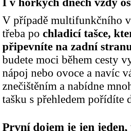
I v horkých dnech vždy os
V případě multifunkčního v
třeba po
chladicí tašce, kt
připevníte na zadní stran
budete moci během cesty vy
nápoj nebo ovoce a navíc v
znečištěním a nabídne mnoh
tašku s přehledem pořídíte d
První dojem je jen jeden, 