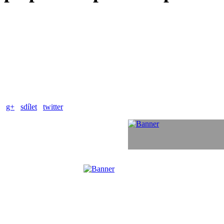
g+
sdílet
twitter