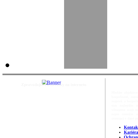
Zpravodajství a novinky na internetu
Hledáte objektivn
bezpečnosti, ost
majetek a bezpečn
tom nejlepším m
věnujeme svoji m
nejen cenným zd
orientací v dané p
Kontak
Kariér
Ochran