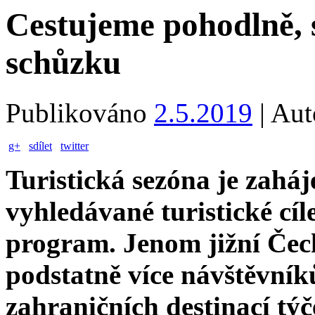
Cestujeme pohodlně, s
schůzku
Publikováno
2.5.2019
|
Aut
g+
sdílet
twitter
Turistická sezóna je zahá
vyhledávané turistické cíl
program. Jenom jižní Čech
podstatně více návštěvníků
zahraničních destinací týč