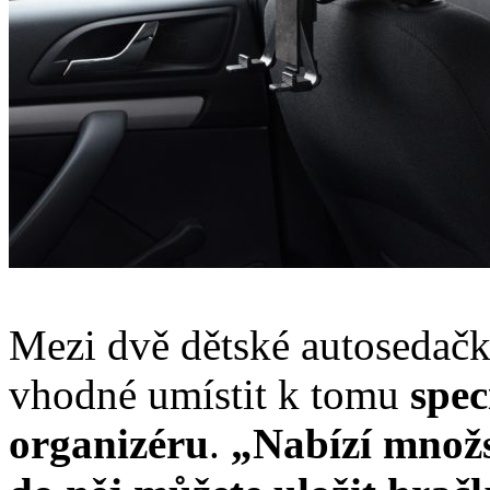
Mezi dvě dětské autosedačk
vhodné umístit k tomu
spec
organizéru
.
„Nabízí množs