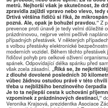
metrů. Nejhorší však je skutečnost, že d
zpravidla zajíždí vpravo nebo vlevo, tedy
Drtivá většina řidičů si říká, že mikrospá
pozná. Ale, opak je bohužel pravdou.“
Z p
prevence proti únavě je tedy velmi důležité c
prázdninovou, nejprve velmi pečlivě napláno
případných přestávek. V některých případec
s volbou přestávky elektronické bezpečnostn
moderních vozidel. Během těchto přestávek 
řidičovi pohyb pro celkové oživení organismu
spánek. Odpovídající délka spánku před sam
však zcela zásadní.
„Říká se, že nejkritičtěj
z dlouhé dovolené posledních 30 kilometr
vůbec žádnou ostudou právě v této chvíli 
třeba u nejbližšího benzinového čerpadla 
Je to ta nejlepší cesta k uchování příjem
vzpomínek z prázdninových destinací,“
do
Veronika Krajsová, prezidentka Asociace Zá