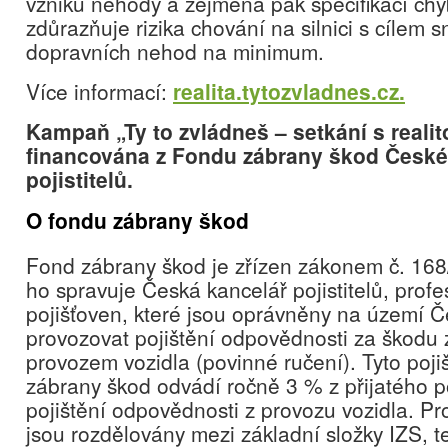
vzniku nehody a zejména pak specifikací c
zdůrazňuje rizika chování na silnici s cílem s
dopravních nehod na minimum.
Více informací:
realita.tytozvladnes.cz.
Kampaň „Ty to zvládneš – setkání s realit
financována z Fondu zábrany škod České
pojistitelů.
O fondu zábrany škod
Fond zábrany škod je zřízen zákonem č. 168
ho spravuje Česká kancelář pojistitelů, prof
pojišťoven, které jsou oprávněny na území C
provozovat pojištění odpovědnosti za škod
provozem vozidla (povinné ručení). Tyto poji
zábrany škod odvádí ročně 3 % z přijatého 
pojištění odpovědnosti z provozu vozidla. Pr
jsou rozdělovány mezi základní složky IZS, t