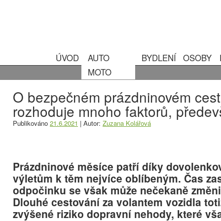
ÚVOD
AUTO
BYDLENÍ
OSOBY
MOTO
O bezpečném prázdninovém cest
rozhoduje mnoho faktorů, předev
Publikováno
21.6.2021
|
Autor:
Zuzana Kolářová
Prázdninové měsíce patří díky dovolenk
výletům k těm nejvíce oblíbeným. Čas z
odpočinku se však může nečekaně změnit
Dlouhé cestování za volantem vozidla tot
zvýšené riziko dopravní nehody, které vš