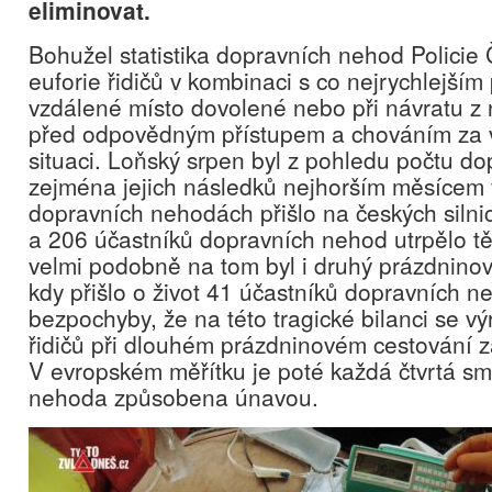
eliminovat.
Bohužel statistika dopravních nehod Policie 
euforie řidičů v kombinaci s co nejrychlejší
vzdálené místo dovolené nebo při návratu z 
před odpovědným přístupem a chováním za 
situaci. Loňský srpen byl z pohledu počtu d
zejména jejich následků nejhorším měsícem v
dopravních nehodách přišlo na českých silnicí
a 206 účastníků dopravních nehod utrpělo tě
velmi podobně na tom byl i druhý prázdnino
kdy přišlo o život 41 účastníků dopravních n
bezpochyby, že na této tragické bilanci se v
řidičů při dlouhém prázdninovém cestování 
V evropském měřítku je poté každá čtvrtá sm
nehoda způsobena únavou.