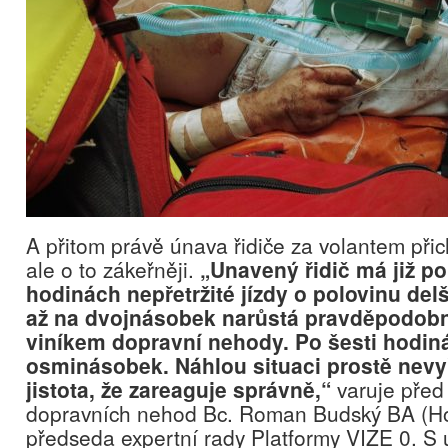
A přitom právě únava řidiče za volantem přic
ale o to zákeřněji.
„Unavený řidič má již po
hodinách nepřetržité jízdy o polovinu del
až na dvojnásobek narůstá pravděpodobn
viníkem dopravní nehody. Po šesti hodinác
osminásobek. Náhlou situaci prostě nevyř
jistota, že zareaguje správně,“
varuje před 
dopravních nehod Bc. Roman Budský BA (H
předseda expertní rady Platformy VIZE 0. S