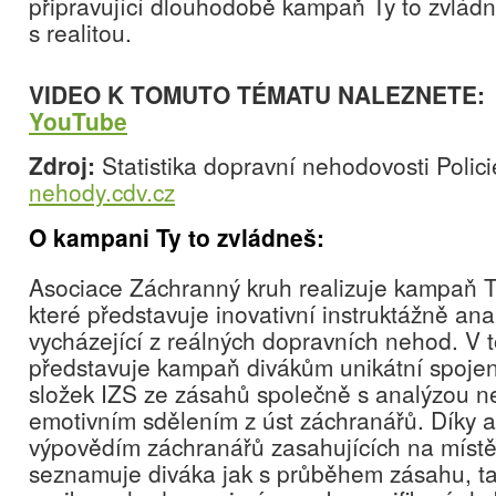
připravující dlouhodobě kampaň Ty to zvlád
s realitou.
VIDEO K TOMUTO TÉMATU NALEZNETE
YouTube
Zdroj:
Statistika dopravní nehodovosti Polic
nehody.cdv.cz
O kampani Ty to zvládneš:
Asociace Záchranný kruh realizuje kampaň Ty
které představuje inovativní instruktážně ana
vycházející z reálných dopravních nehod. V 
představuje kampaň divákům unikátní spojen
složek IZS ze zásahů společně s analýzou n
emotivním sdělením z úst záchranářů. Díky an
výpovědím záchranářů zasahujících na místě
seznamuje diváka jak s průběhem zásahu, t