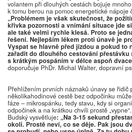
volantem při dlouhých cestách bojuje mnoho ř
k tomu berou na pomoc energetické nápoje či
„Problémem je však skutečnost, že požit
křivka pozornosti a vnímání situace jde s
ale také velmi rychle klesá. Proto se jed
řešení. Nejlepším lékem proti únavě je pr
Vyspat se hlavně před jízdou a pokud to 
zařadit do dlouhého cestování přestávku
s krátkým pospáním v délce aspoň dvace
doporučuje PhDr. Michal Walter, dopravní ps
Přehlížením prvních náznaků únavy se řidič p
několikahodinové cestě bez odpočinku může 
fáze – mikrospánku, tedy stavu, kdy si orga
odpočinek a na krátkou chvíli prostě „vypne
Budský vysvětluje
: „Na 3-15 sekund přesta
okolí. Prostě neví, co se děje. Pak jsou 
se probudí, nebo usne úplně. Za tu dobu 