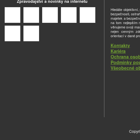
Zpravodajství a novinky na internetu
Hledáte objektivní
bezpečnosti, ostra
majetek a bezpečno
na tom nejlepším m
věnujeme svoji ma
nejen cenným zdro
orientací v dané pr
Kontakty
Kariéra
Ochrana osob
Podmínky pou
Všeobecné o
Copyri