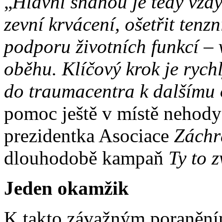
„
Hlavní snahou je tedy vždy
zevní krvácení, ošetřit tenz
podporu životních funkcí –
oběhu. Klíčový krok je rych
do traumacentra k dalšímu 
pomoc ještě v místě nehody
prezidentka Asociace
Záchr
dlouhodobě kampaň
Ty to 
Jeden okamžik
K takto závažným poraněním