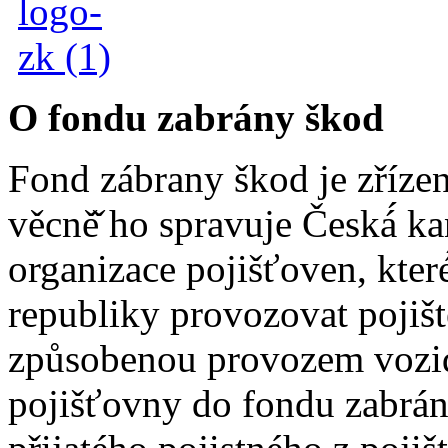
O fondu zabrány škod
Fond zábrany škod je zřízen
věcně̌ ho spravuje Česká́ kanc
organizace pojišťoven, které
republiky provozovat pojišt
způsobenou provozem vozidla
pojišťovny do fondu zabrány