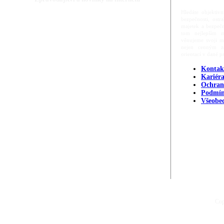
Hledáte objektivn
bezpečnosti, ost
majetek a bezpečn
tom nejlepším m
věnujeme svoji m
nejen cenným zd
orientací v dané p
Kontak
Kariér
Ochran
Podmín
Všeobe
Cop