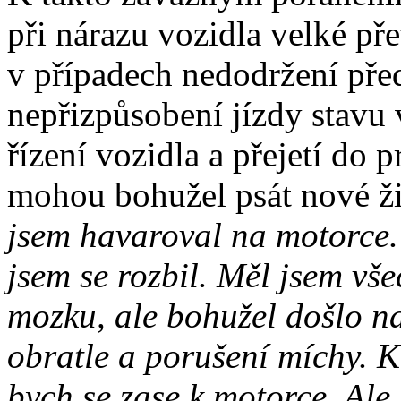
při nárazu vozidla velké př
v případech nedodržení před
nepřizpůsobení jízdy stavu
řízení vozidla a přejetí do
mohou bohužel psát nové ži
jsem havaroval na motorce. 
jsem se rozbil. Měl jsem vše
mozku, ale bohužel došlo na
obratle a porušení míchy. K
bych se zase k motorce. Ale