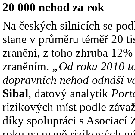
20 000 nehod za rok
Na českých silnicích se po
stane v průměru téměř 20 ti
zranění, z toho zhruba 12%
zraněním.
„Od roku 2010 to 
dopravních nehod odnáší v
Sibal
, datový analytik
Port
rizikových míst podle záva
díky spolupráci s Asociací 
roku na mapě rizikových mís