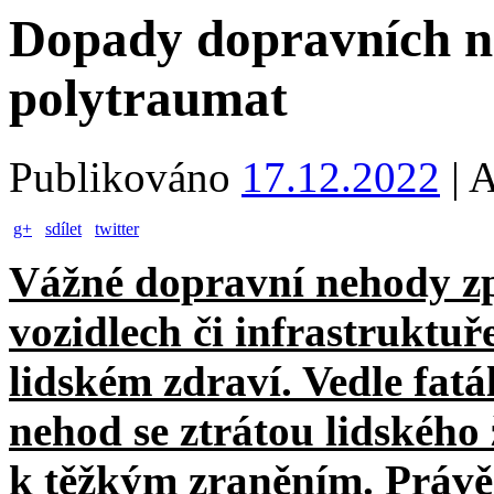
Dopady dopravních n
polytraumat
Publikováno
17.12.2022
|
A
g+
sdílet
twitter
Vážné dopravní nehody zp
vozidlech či infrastruktuř
lidském zdraví. Vedle fat
nehod se ztrátou lidského 
k těžkým zraněním. Právě 