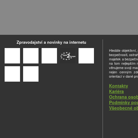
Zpravodajství a novinky na internetu
Hledáte objektivní
bezpečnosti, ostra
majetek a bezpečno
na tom nejlepším m
věnujeme svoji ma
nejen cenným zdro
orientací v dané pr
Kontakty
Kariéra
Ochrana osob
Podmínky pou
Všeobecné o