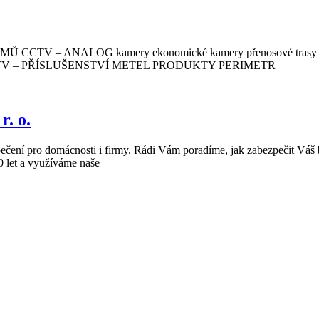
ANALOG kamery ekonomické kamery přenosové trasy zázna
AM CCTV – PŘÍSLUŠENSTVÍ METEL PRODUKTY PERIMETR
. o.
pečení pro domácnosti i firmy. Rádi Vám poradíme, jak zabezpečit Váš 
 let a využíváme naše