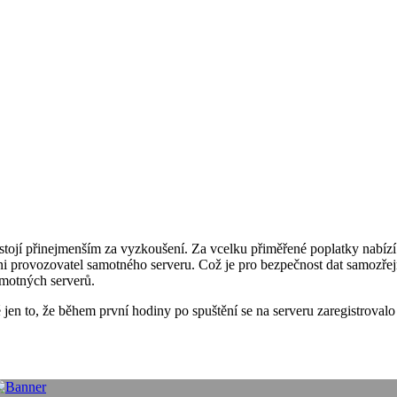
stojí přinejmenším za vyzkoušení. Za vcelku přiměřené poplatky nabíz
ni provozovatel samotného serveru. Což je pro bezpečnost dat samozřej
samotných serverů.
 jen to, že během první hodiny po spuštění se na serveru zaregistrovalo