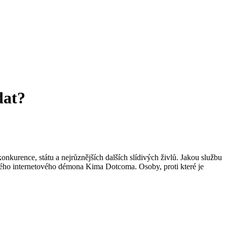
dat?
nkurence, státu a nejrůznějších dalších slídivých živlů. Jakou službu
námého internetového démona Kima Dotcoma. Osoby, proti které je