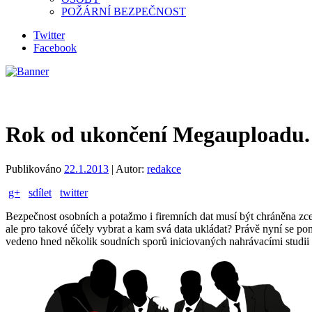
POŽÁRNÍ BEZPEČNOST
Twitter
Facebook
Rok od ukončení Megauploadu. V
Publikováno
22.1.2013
|
Autor:
redakce
g+
sdílet
twitter
Bezpečnost osobních a potažmo i firemních dat musí být chráněna zcel
ale pro takové účely vybrat a kam svá data ukládat? Právě nyní se p
vedeno hned několik soudních sporů iniciovaných nahrávacími studi