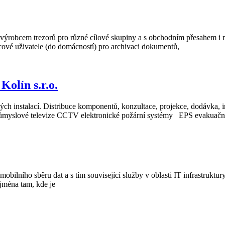
em trezorů pro různé cílové skupiny a s obchodním přesahem i mimo
ncové uživatele (do domácností) pro archivaci dokumentů,
ín s.r.o.
h instalací. Distribuce komponentů, konzultace, projekce, dodávka, ins
růmyslové televize CCTV elektronické požární systémy EPS evakuačn
mobilního sběru dat a s tím související služby v oblasti IT infrastruktu
jména tam, kde je