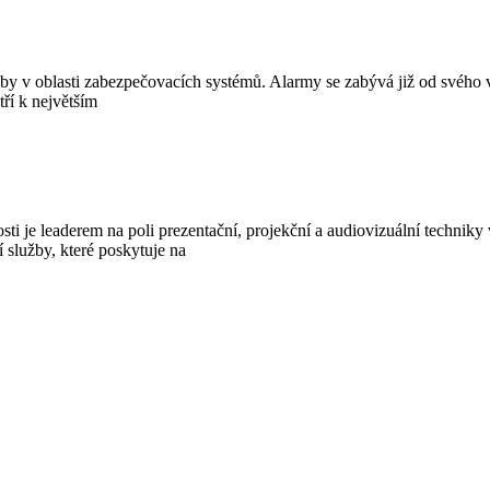
lužby v oblasti zabezpečovacích systémů. Alarmy se zabývá již od své
ří k největším
 je leaderem na poli prezentační, projekční a audiovizuální techniky v
í služby, které poskytuje na