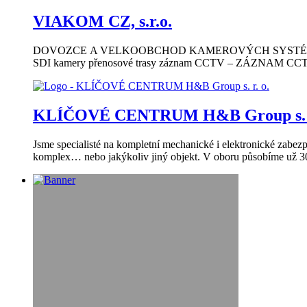
VIAKOM CZ, s.r.o.
DOVOZCE A VELKOOBCHOD KAMEROVÝCH SYSTÉMŮ CCTV – 
SDI kamery přenosové trasy záznam CCTV – ZÁZN
KLÍČOVÉ CENTRUM H&B Group s. r
Jsme specialisté na kompletní mechanické i elektronické zabez
komplex… nebo jakýkoliv jiný objekt. V oboru působíme už 30