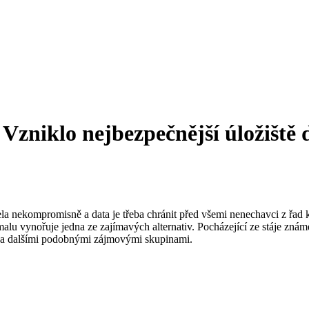
zniklo nejbezpečnější úložiště 
a nekompromisně a data je třeba chránit před všemi nenechavci z řad ko
omalu vynořuje jedna ze zajímavých alternativ. Pocházející ze stáje z
i a dalšími podobnými zájmovými skupinami.