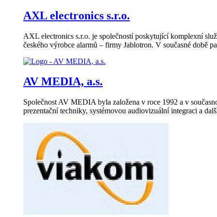
AXL electronics s.r.o.
AXL electronics s.r.o. je společností poskytující komplexní s
českého výrobce alarmů – firmy Jablotron. V současné době pat
AV MEDIA, a.s.
Společnost AV MEDIA byla založena v roce 1992 a v současnosti
prezentační techniky, systémovou audiovizuální integraci a dalš