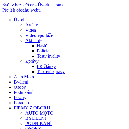
Svět v bezpečí.cz - Úvodní stránka
Přejít k obsahu webu
Úvod
Archiv
Videa
Videoreportáže
Aktuality
Hasiči
Policie
Testy kvality
Zprávy
PR články
Tiskové zprávy
Auto Moto
Bydlení
Osoby
Podnikání
Požáry
Poradna
FIRMY Z OBORU
AUTO MOTO
BYDLENÍ
PODNIKÁNÍ
OSOBY