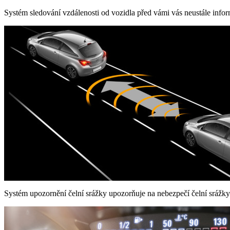
Systém sledování vzdálenosti od vozidla před vámi vás neustále inform
Systém upozornění čelní srážky upozorňuje na nebezpečí čelní srážky