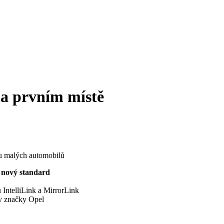
na prvním místě
tu malých automobilů
í nový standard
 IntelliLink a MirrorLink
ky značky Opel