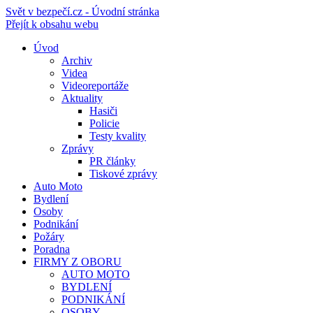
Svět v bezpečí.cz - Úvodní stránka
Přejít k obsahu webu
Úvod
Archiv
Videa
Videoreportáže
Aktuality
Hasiči
Policie
Testy kvality
Zprávy
PR články
Tiskové zprávy
Auto Moto
Bydlení
Osoby
Podnikání
Požáry
Poradna
FIRMY Z OBORU
AUTO MOTO
BYDLENÍ
PODNIKÁNÍ
OSOBY