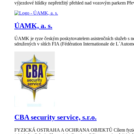
výjezdové hlídky nepřetržitý přehled nad vozovým parkem Přev
ÚAMK, a. s.
ÚAMK je ryze českým poskytovatelem asistenčních služeb s nejv
sdružených v sítích FIA (Fédération Internationale de L´Automo
CBA security service, s.r.o.
FYZICKÁ OSTRAHA A OCHRANA OBJEKTŮ Cílem fyzické ostrahy 