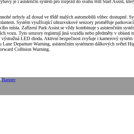
vy je i asistenční systém pro rozjezd do svahu Hill Start Assist, kter
 mnohé nebyly až dosud ve třídě malých automobilů vůbec dostupné. Syst
olantem. Systém využívající ultrazvukové senzory proměřuje parkovací 
cího místa. Zařízení Park Assist se vždy kombinuje s asistenčním sys
ch vozu. Tyto senzory registrují jiná vozidla nebo předměty v oblasti
ítí výstražná LED dioda. Aktivní bezpečnost zvyšuje i kamerový systé
hu Lane Departure Warning, asistenčním systémem dálkových světel H
 Forward Collision Warning.