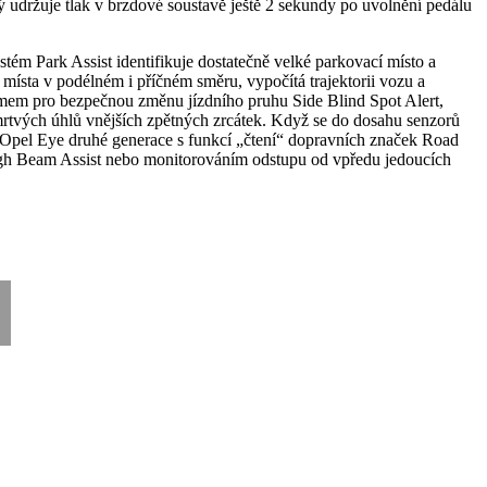
ý udržuje tlak v brzdové soustavě ještě 2 sekundy po uvolnění pedálu
ém Park Assist identifikuje dostatečně velké parkovací místo a
místa v podélném i příčném směru, vypočítá trajektorii vozu a
témem pro bezpečnou změnu jízdního pruhu Side Blind Spot Alert,
 mrtvých úhlů vnějších zpětných zrcátek. Když se do dosahu senzorů
m Opel Eye druhé generace s funkcí „čtení“ dopravních značek Road
igh Beam Assist nebo monitorováním odstupu od vpředu jedoucích