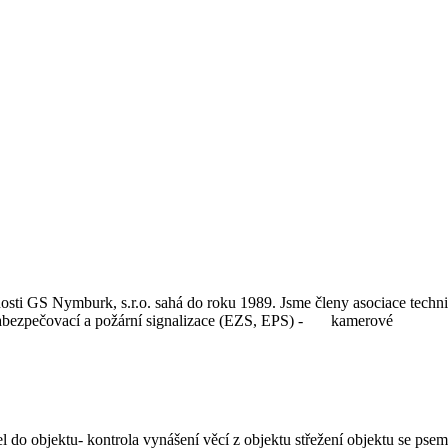
osti GS Nymburk, s.r.o. sahá do roku 1989. Jsme členy asociace tec
á zabezpečovací a požární signalizace (EZS, EPS) - kamerové
el do objektu- kontrola vynášení věcí z objektu střežení objektu se ps