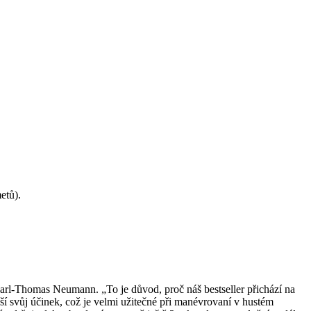
etů).
rl-Thomas Neumann. „To je důvod, proč náš bestseller přichází na
ýší svůj účinek, což je velmi užitečné při manévrovaní v hustém