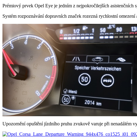
Prémiový prvek Opel Eye je jedním z nejpokročilejších asistenčních s
Systém rozpoznávání dopravních značek rozezná rychlostní omezení a
Upozornění opuštění jízdního pruhu zvukově varuje při nenadálém vyj