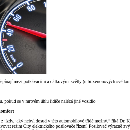
přepínají mezi potkávacími a dálkovými světly (u bi-xenonových světlom
, pokud se v mrtvém úhlu řidiče nalézá jiné vozidlo.
komfort
zdy, jaký nebyl dosud v této automobilové třídě možný,“ říká Dr. Ka
ivovat režim City elektrického posilovače řízení. Posilovač výrazně zv