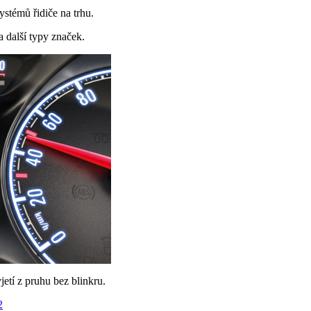
ystémů řidiče na trhu.
 další typy značek.
etí z pruhu bez blinkru.