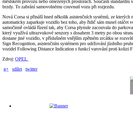
městském provozu nebo omezených prostorách. Součástí standardní výba
brzdy. To zabrání samovolnému couvnutí vozu při rozjezdu.
Nová Corsa si přináší hned několik asistenčních systémů, ze kterých
automaticky zaparkuje vozidlo bez toho, aby řidič sám musel otáčet v
samočinně ovládá řízení tak, aby Corsa plynule zacouvala do parkova
který využívá ultrazvukové senzory s dosahem 3 metry po obou straná
dostane jiné vozidlo, v příslušném vnějším zpětném zrcátku se rozsv
Sign Recognition, asistenčním systémem pro udržování jízdního pru
vozidel Following Distance Indication s funkcí varování proti kolizi
Zdroj:
OPEL
g+
sdílet
twitter