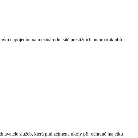
římým napojením na mezinárodní sítě prestižních automotoklubů
le služeb, která plní zejména úkoly při: ochraně majetku