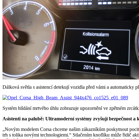
Dálková světla s asistencí detekují vozidla před vámi a automaticky 
Systém hlídání mrtvého úhlu zobrazuje upozornění ve zpětném zrcátku
Asistenti na palubě: Ultramoderní systémy zvyšují bezpečnost a 
„Novým modelem Corsa chceme našim zákazníkům poskytnout pocit z jí
trh s tolika novými technologiemi.“ Stlačením knoflíku může řidič akt