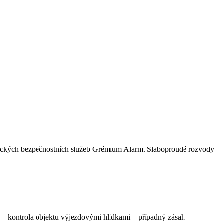
hnických bezpečnostních služeb Grémium Alarm. Slaboproudé rozvody
em – kontrola objektu výjezdovými hlídkami – případný zásah