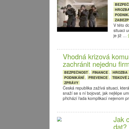
BEZPE
HROZB
PODNIK
ZABEZP
V této 
situaci u
je již …
Vhodná krizová komu
zachránit nejednu fir
BEZPEČNOST
FINANCE
HROZBA
,
,
PODNIKÁNÍ
PREVENCE
TISKOVÉ
,
,
ZPRÁVY
Česká republika zažívá situaci, kter
snaží se s ní bojovat, jak nejlépe u
přichází řada komplikací nejenom 
Jak c
dat?