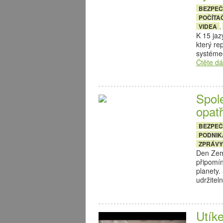
BEZPE
POČÍTA
VIDEA
,
K 15 ja
který re
systéme
Čtěte dá
Spol
opatř
BEZPE
PODNIK
ZPRÁVY
Den Země
připomín
planety.
udržite
Utíke