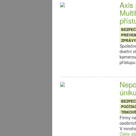
Axis 
Multi
příst
BEZPE
PREVE
ZPRÁVY
Společn
dveřní v
kamerový
přístup
Nepoř
úniku
BEZPE
POČÍTA
TISKOV
Firmy n
osobníc
V mnoha
Čtěte dá