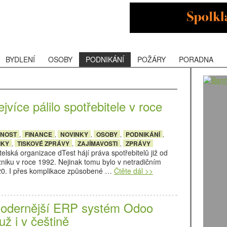
BYDLENÍ
OSOBY
PODNIKÁNÍ
POŽÁRY
PORADNA
jvíce pálilo spotřebitele v roce
ČNOST
FINANCE
NOVINKY
OSOBY
PODNIKÁNÍ
,
,
,
,
,
IKY
TISKOVÉ ZPRÁVY
ZAJÍMAVOSTI
ZPRÁVY
,
,
,
telská organizace dTest hájí práva spotřebitelů již od
niku v roce 1992. Nejinak tomu bylo v netradičním
20. I přes komplikace způsobené …
Čtěte dál >>
odernější ERP systém Odoo
už i v češtině