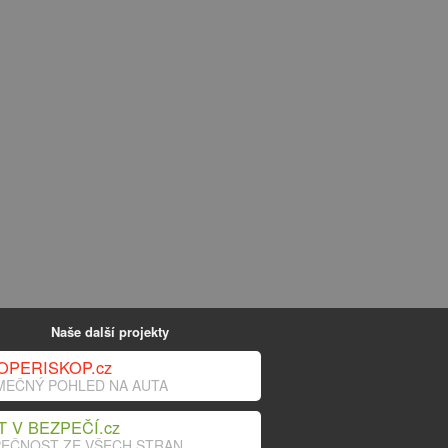
Naše další projekty
OPERISKOP.cz
MEČNÝ POHLED NA AUTA
T V BEZPEČÍ.cz
EČNOST ZE VŠECH STRAN