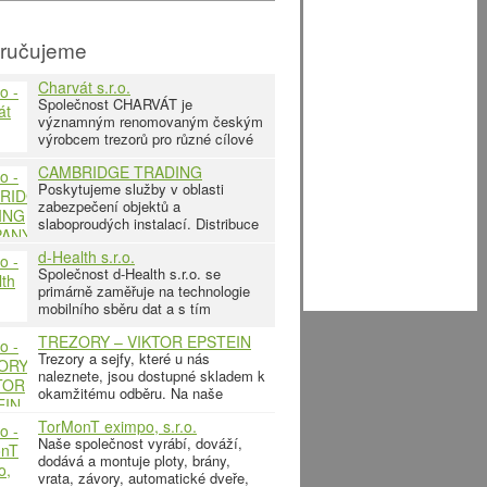
ručujeme
Charvát s.r.o.
Společnost CHARVÁT je
významným renomovaným českým
výrobcem trezorů pro různé cílové
skupiny a s obchodním přesahem i
CAMBRIDGE TRADING
mimo Českou republiku. Historie
COMPANY Kolín s.r.o.
Poskytujeme služby v oblasti
činnosti společnost spadá do
zabezpečení objektů a
slaboproudých instalací. Distribuce
komponentů, konzultace, projekce,
d-Health s.r.o.
dodávka, instalace, záruční a
Společnost d-Health s.r.o. se
pozáruční servis a revize v těchto
primárně zaměřuje na technologie
oblastech:
mobilního sběru dat a s tím
související služby v oblasti IT
TREZORY – VIKTOR EPSTEIN
infrastruktury, radiofrekvenčních
Trezory a sejfy, které u nás
řešení, vývoje a
naleznete, jsou dostupné skladem k
okamžitému odběru. Na naše
produkty poskytujeme záruční i
TorMonT eximpo, s.r.o.
pozáruční servis. Dopravu trezorů a
Naše společnost vyrábí, dováží,
dodává a montuje ploty, brány,
vrata, závory, automatické dveře,