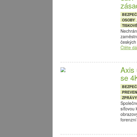
zása
BEZPE
OSOBY
TISKOV
Nechrán
zaměstna
českých 
Čtěte dá
Axis
se 4
BEZPE
PREVE
ZPRÁVY
Společn
síťovou 
obrazový
forenzn