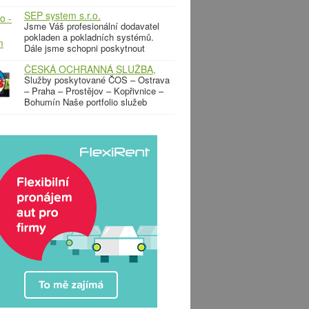
parkovací zábrany, rolovací žaluzie,
SEP system s.r.o.
rolovací mříže a další zařízení
Jsme Váš profesionální dodavatel
sloužící k
pokladen a pokladních systémů.
Dále jsme schopni poskytnout
kompletní dodávky, servis a
ČESKÁ OCHRANNÁ SLUŽBA,
poradenství v oblasti etiketovacích
a.s.
Služby poskytované ČOS – Ostrava
systémů a jejich příslušenství.
– Praha – Prostějov – Kopřivnice –
Bohumín Naše portfolio služeb
vychází z činnosti ostrahy a
ochrany majetku a