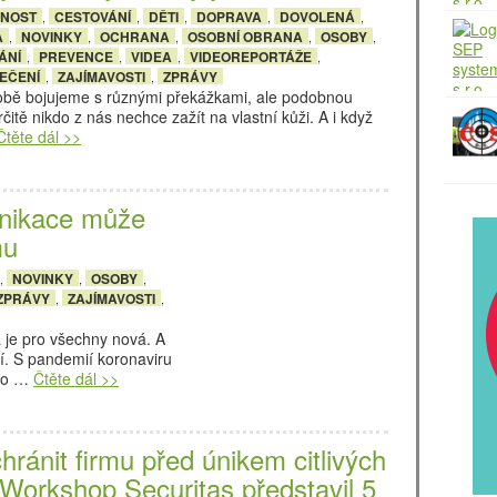
ČNOST
CESTOVÁNÍ
DĚTI
DOPRAVA
DOVOLENÁ
,
,
,
,
,
A
NOVINKY
OCHRANA
OSOBNÍ OBRANA
OSOBY
,
,
,
,
,
ÁNÍ
PREVENCE
VIDEA
VIDEOREPORTÁŽE
,
,
,
,
EČENÍ
ZAJÍMAVOSTI
ZPRÁVY
,
,
době bojujeme s různými překážkami, ale podobnou
rčitě nikdo z nás nechce zažít na vlastní kůži. A i když
Čtěte dál >>
nikace může
mu
NOVINKY
OSOBY
,
,
,
 ZPRÁVY
ZAJÍMAVOSTI
,
,
á je pro všechny nová. A
mí. S pandemií koronaviru
pro …
Čtěte dál >>
hránit firmu před únikem citlivých
 Workshop Securitas představil 5