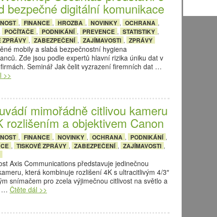
d bezpečné digitální komunikace
ČNOST
FINANCE
HROZBA
NOVINKY
OCHRANA
,
,
,
,
,
POČÍTAČE
PODNIKÁNÍ
PREVENCE
STATISTIKY
,
,
,
,
,
É ZPRÁVY
ZABEZPEČENÍ
ZAJÍMAVOSTI
ZPRÁVY
,
,
,
ěné mobily a slabá bezpečnostní hygiena
nců. Zde jsou podle expertů hlavní rizika úniku dat v
firmách. Seminář Jak čelit vyzrazení firemních dat …
l >>
 uvádí mimořádně citlivou kameru
K rozlišením a objektivem Canon
ČNOST
FINANCE
NOVINKY
OCHRANA
PODNIKÁNÍ
,
,
,
,
,
NCE
TISKOVÉ ZPRÁVY
ZABEZPEČENÍ
ZAJÍMAVOSTI
,
,
,
,
ost Axis Communications představuje jedinečnou
kameru, která kombinuje rozlišení 4K s ultracitlivým 4/3″
m snímačem pro zcela výjimečnou citlivost na světlo a
í …
Čtěte dál >>