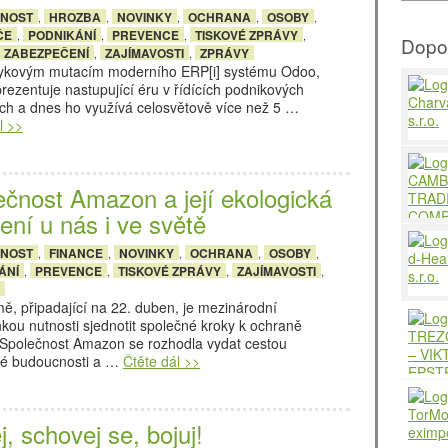
ČNOST
HROZBA
NOVINKY
OCHRANA
OSOBY
,
,
,
,
,
ČE
PODNIKÁNÍ
PREVENCE
TISKOVÉ ZPRÁVY
,
,
,
,
Dopo
ZABEZPEČENÍ
ZAJÍMAVOSTI
ZPRÁVY
,
,
zykovým mutacím moderního ERP[i] systému Odoo,
prezentuje nastupující éru v řídících podnikových
ch a dnes ho využívá celosvětově více než 5 …
l >>
ečnost Amazon a její ekologická
ení u nás i ve světě
ČNOST
FINANCE
NOVINKY
OCHRANA
OSOBY
,
,
,
,
,
ÁNÍ
PREVENCE
TISKOVÉ ZPRÁVY
ZAJÍMAVOSTI
,
,
,
,
, připadající na 22. duben, je mezinárodní
kou nutnosti sjednotit společné kroky k ochraně
 Společnost Amazon se rozhodla vydat cestou
lné budoucnosti a …
Čtěte dál >>
j, schovej se, bojuj!