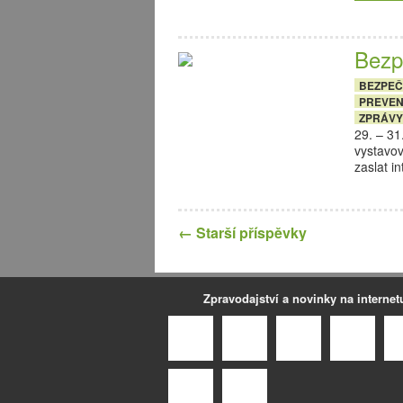
Bezp
BEZPE
PREVE
ZPRÁVY
29. – 31
vystavov
zaslat i
←
Starší příspěvky
Zpravodajství a novinky na internet