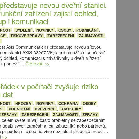
představuje novou dveřní stanici.
funkční zařízení zajistí dohled,
up i komunikaci
ČNOST
BYDLENÍ
NOVINKY
OSOBY
PODNIKÁNÍ
,
,
,
,
,
NCE
TISKOVÉ ZPRÁVY
ZABEZPEČENÍ
ZAJÍMAVOSTI
,
,
,
,
ost Axis Communications představuje novou síťovou
ideo stanici AXIS A8207-VE, která umožňuje současně
 dohled, komunikaci s návštěvníky u dveří a řízení
u s pomocí …
Čtěte dál >>
ádek v počítači zvyšuje riziko
 dat
ČNOST
HROZBA
NOVINKY
OCHRANA
OSOBY
,
,
,
,
,
ČE
PODNIKÁNÍ
PREVENCE
STATISTIKY
,
,
,
,
É ZPRÁVY
ZABEZPEČENÍ
ZAJÍMAVOSTI
ZPRÁVY
,
,
,
a celém světě mívají často problémy se zabezpečením
h údajů svých zaměstnanců, zákazníků nebo partnerů.
 případech nejsou na vině neznalost předpisů, nebo …
l >>