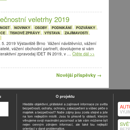
ečnostní veletrhy 2019
ČNOST
NOVINKY
OSOBY
PODNIKÁNÍ
POZVÁNKY
,
,
,
,
,
NCE
TISKOVÉ ZPRÁVY
VÝSTAVA
ZAJÍMAVOSTI
,
,
,
,
. 5. 2019 Výstaviště Brno Vážení návštěvníci, vážení
atelé, vážení obchodní partneři, dovolujeme si vám
nteraktivní zpravodaj IDET IN 2019, v …
Čtěte dál >>
Novější příspěvky
→
u
O projektu
Hledáte objektivní, přátelské a zajímavé informace ze světa
AUT
bezpečnosti, ostrahy, ochrany, zabezpečení a vůbec péče o
VÝJI
majetek a bezpečnost? Naše zájmy jsou zcela stejné a jste
na tom nejlepším místě. Jsou to přesně ty oblasti, kterým
věnujeme svoji maximální pozornost a tak vám můžeme být
SVĚ
nejen cenným zdrojem informací, ale také tou nejlepší
orientací v dané problematice.
BEZP