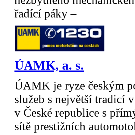
řadící páky –
ÚAMK, a. s.
ÚAMK je ryze českým po
služeb s největší tradicí
v České republice s pří
sítě prestižních automot