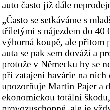
auto často již dále neprodej
„Často se setkáváme s mlad
tříletými s nájezdem do 40 
výborná koupě, ale přitom p
auta se pak sem dováží a pr
protože v Německu by se ne
při zatajení havárie na nich 
upozorňuje Martin Pajer a d
ekonomickou totální škodu, 
provozuschopné, ale je vždy