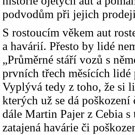
historie ojetých aut a pomá
podvodům při jejich prodeji
S rostoucím věkem aut rost
a havárií. Přesto by lidé n
„Průměrné stáří vozů s něm
prvních třech měsících lidé 
Vyplývá tedy z toho, že si li
kterých už se dá poškození 
dále Martin Pajer z Cebia s
zatajená havárie či poškozen