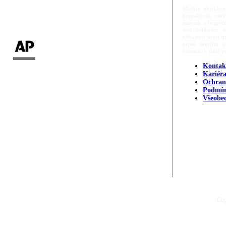
Hledáte objektivn
bezpečnosti, ost
majetek a bezpečn
tom nejlepším m
věnujeme svoji m
nejen cenným zd
orientací v dané p
Kontak
Kariér
Ochran
Podmín
Všeobe
Cop