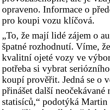
opraveno. Informace o před
pro koupi vozu klíčová.
„To, že mají lidé zájem o a
špatné rozhodnutí. Víme, že
kvalitní ojeté vozy ve výbo
potřeba si vybrat seriózního
koupí prověřit. Jedná se o v
přinášet další neočekávané 
statisíců,“ podotýká Martin P