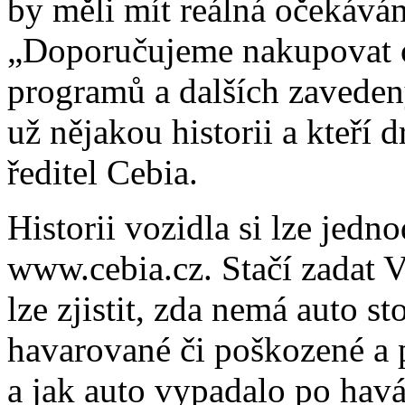
by měli mít reálná očekává
„Doporučujeme nakupovat oj
programů a dalších zavedený
už nějakou historii a kteří 
ředitel Cebia.
Historii vozidla si lze jedn
www.cebia.cz. Stačí zadat 
lze zjistit, zda nemá auto s
havarované či poškozené a 
a jak auto vypadalo po havár